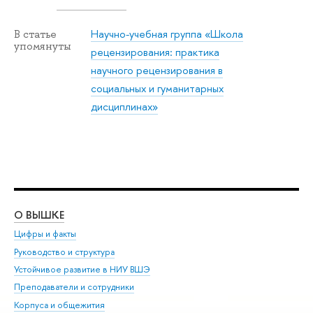
Научно-учебная группа «Школа
В статье
упомянуты
рецензирования: практика
научного рецензирования в
социальных и гуманитарных
дисциплинах»
О ВЫШКЕ
ОБ
Цифры и факты
Ли
Руководство и структура
Дов
Устойчивое развитие в НИУ ВШЭ
Ол
Преподаватели и сотрудники
При
Корпуса и общежития
Вы