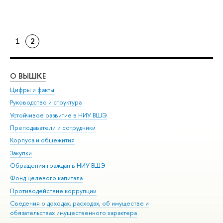
1
2
О ВЫШКЕ
ОБ
Цифры и факты
Ли
Руководство и структура
Дов
Устойчивое развитие в НИУ ВШЭ
Ол
Преподаватели и сотрудники
При
Корпуса и общежития
Вы
Закупки
При
Обращения граждан в НИУ ВШЭ
Ас
Фонд целевого капитала
До
Противодействие коррупции
Цен
Сведения о доходах, расходах, об имуществе и
Би
обязательствах имущественного характера
Об