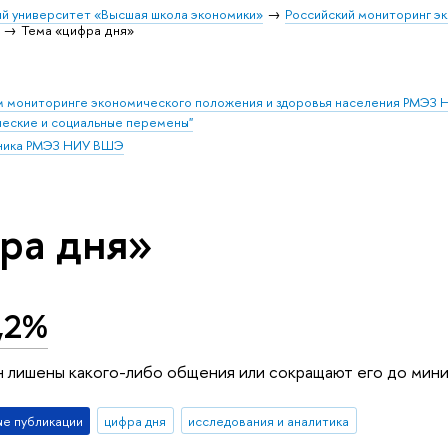
й университет «Высшая школа экономики»
Российский мониторинг э
Тема «цифра дня»
ом мониторинге экономического положения и здоровья населения РМЭЗ 
еские и социальные перемены"
ника РМЭЗ НИУ ВШЭ
ра дня»
,2%
н лишены какого-либо общения или сокращают его до мин
е публикации
цифра дня
исследования и аналитика