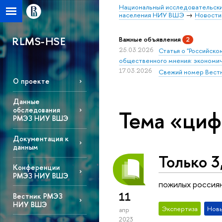
Национальный исследовательски
населения НИУ ВШЭ
Новости
RLMS-HSE
Важные объявления
2
25.03.2026
Статья о "Российск
общественного мнения: экономич
17.03.2026
Свежий номер Вест
О проекте
Данные
обследования
Тема «циф
РМЭЗ НИУ ВШЭ
Документация к
данным
Только 3
Конференции
РМЭЗ НИУ ВШЭ
пожилых россия
11
Вестник РМЭЗ
НИУ ВШЭ
Экспертиза
Новы
апр
2023