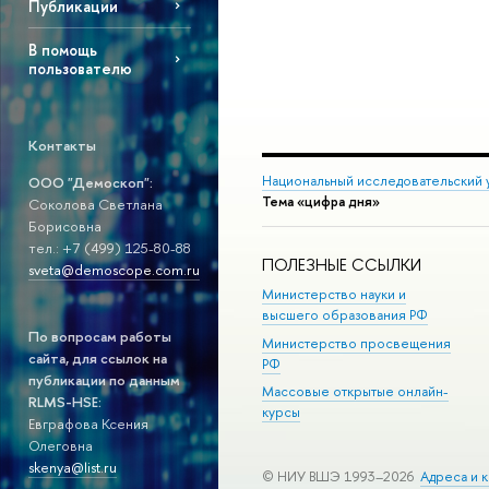
Публикации
В помощь
пользователю
Контакты
Национальный исследовательский 
ООО "Демоскоп":
Тема «цифра дня»
Соколова Светлана
Борисовна
тел.: +7 (499) 125-80-88
ПОЛЕЗНЫЕ ССЫЛКИ
sveta@demoscope.com.ru
Министерство науки и
высшего образования РФ
По вопросам работы
Министерство просвещения
сайта, для ссылок на
РФ
публикации по данным
Массовые открытые онлайн-
RLMS-HSE:
курсы
Евграфова Ксения
Олеговна
skenya@list.ru
© НИУ ВШЭ 1993–2026
Адреса и к