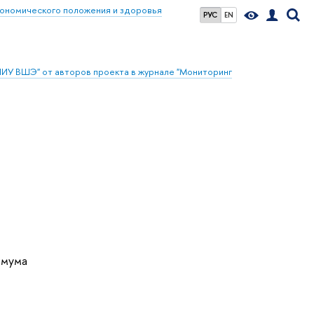
кономического положения и здоровья
РУС
EN
НИУ ВШЭ" от авторов проекта в журнале "Мониторинг
имума