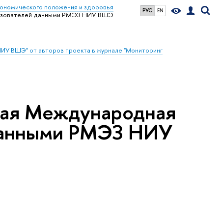
кономического положения и здоровья
РУС
EN
льзователей данными РМЭЗ НИУ ВШЭ
 НИУ ВШЭ" от авторов проекта в журнале "Мониторин
тая Международная
данными РМЭЗ НИУ