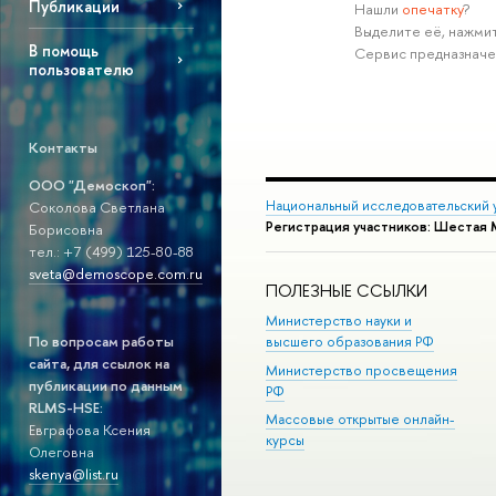
Публикации
Нашли
опечатку
?
ыделите её, нажмите
помощь
Сервис предназначе
пользователю
Контакты
ООО "Демоскоп":
Национальный исследовательский 
Соколова Светлана
Регистрация участников: Шеста
Борисовна
тел.: +7 (499) 125-80-88
sveta@demoscope.com.ru
ПОЛЕЗНЫЕ ССЫЛКИ
Министерство науки и
По вопросам работы
ысшего образования РФ
сайта, для ссылок на
Министерство просвещения
публикации по данным
РФ
RLMS-HSE:
Массовые открытые онлайн-
Евграфова Ксения
курсы
Олеговна
skenya@list.ru