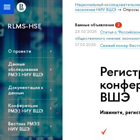
Национальный исследовательски
населения НИУ ВШЭ
Опросы
RLMS-HSE
ажные объявления
2
25.03.2026
Статья о "Российск
общественного мнения: экономич
17.03.2026
Свежий номер Вест
О проекте
Данные
Регист
обследования
РМЭЗ НИУ ВШЭ
конфе
Документация к
ШЭ
данным
Конференции
РМЭЗ НИУ ВШЭ
Извините, регис
естник РМЭЗ
НИУ ВШЭ