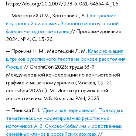
https://doi.org/10.1007/978-3-031-54534-4_16.
Местецкий Л.М., Коптелов Д.А.
Построение
внутренней диаграммы Вороного многоугольной
фигуры методом заметания
// Программирование.
2024. № 4. С. 13-26.
Пронина Н. М., Местецкий Л. М.
Классификация
штрихов рукописного текста на основе расстояния
Фреше
// GraphiCon 2023: труды 33-й
Международной конференции по компьютерной
графике и машинному зрению (Москва, 19–21
сентября 2023 г.). М.: Институт прикладной
математики им. М.В. Келдыша РАН, 2023.
Пенская Е.Н.
"Дым и чад черновиков". Подходы к
тематическому моделированию рукописных
источников А. В. Сухово-Кобылина и родственных
семейных кланов в российских архивах
//