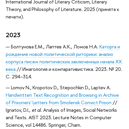
International Journal of Literary Criticism, Literary
Theory, and Philosophy of Literature. 2025 (принята к
печати).
2023
Болтунова Е.М., Лаптев А.К., Ломов Н.А.
Каторга и
рождение новой политической риторики: анализ
корпуса писем политических заключенных начала ХХ
века
// Имагология и компаративистика. 2023. № 20.
С. 294–314.
Lomov N., Kropotov D., Stepochkin D., Laptev A.
Handwritten Text Recognition and Browsing in Archive
of Prisoners' Letters from Smolensk Convict Prison
//
Ignatov, D.I.,
et al.
Analysis of Images, Social Networks
and Texts. AIST 2023. Lecture Notes in Computer
Science, vol 14486. Springer, Cham.