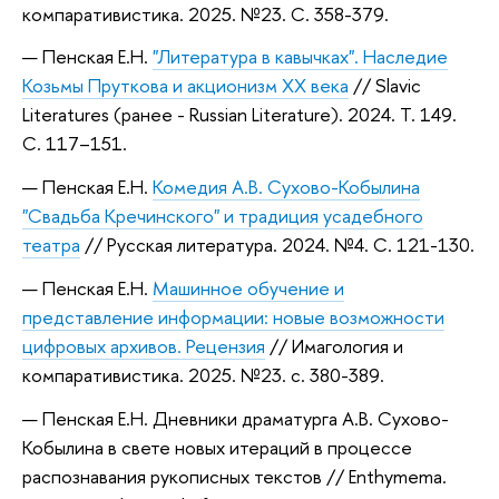
компаративистика. 2025. №23. С. 358-379.
Пенская Е.Н.
"Литература в кавычках". Наследие
Козьмы Пруткова и акционизм XX века
// Slavic
Literatures (ранее - Russian Literature). 2024. Т. 149.
С. 117–151.
Пенская Е.Н.
Комедия А.В. Сухово-Кобылина
"Свадьба Кречинского" и традиция усадебного
театра
// Русская литература. 2024. №4. С. 121-130.
Пенская Е.Н.
Машинное обучение и
представление информации: новые возможности
цифровых архивов. Рецензия
// Имагология и
компаративистика. 2025. №23. с. 380-389.
Пенская Е.Н. Дневники драматурга А.В. Сухово-
Кобылина в свете новых итераций в процессе
распознавания рукописных текстов // Enthymema.