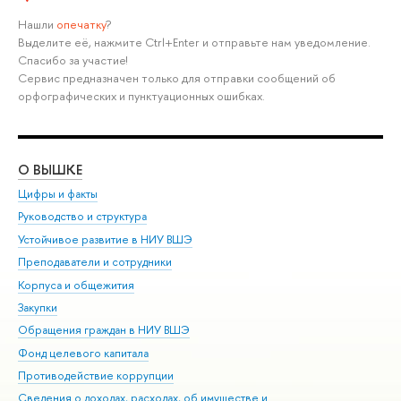
Нашли
опечатку
?
Выделите её, нажмите Ctrl+Enter и отправьте нам уведомление.
Спасибо за участие!
Сервис предназначен только для отправки сообщений об
орфографических и пунктуационных ошибках.
О ВЫШКЕ
ОБ
Цифры и факты
Ли
Руководство и структура
Дов
Устойчивое развитие в НИУ ВШЭ
Ол
Преподаватели и сотрудники
При
Корпуса и общежития
Вы
Закупки
При
Обращения граждан в НИУ ВШЭ
Ас
Фонд целевого капитала
До
Противодействие коррупции
Цен
Сведения о доходах, расходах, об имуществе и
Би