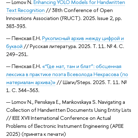
Lomov N.
Enhancing YOLO Models for Handwritten
Text Recognition
// 38th Conference of Open
Innovations Association (FRUCT). 2025. Issue 2, pp.
383-393.
Пенская Е.Н.
Рукописный архив между цифрой и
буквой
// Русская литература. 2025. Т. 11. № 4. С.
249–251.
Пенская Е.Н.
«“Где мат, там и блат”: обсценная
лексика в практике поэта Всеволода Некрасова (по
материалам архива)»
// Шаги/Steps. 2025. Т. 11. №
1. С. 344–363.
Lomov N., Penskaya E., Mankovskaya S. Navigating a
Collection of Handwritten Documents Using Entity Lists
// IEEE XVII International Conference on Actual
Problems of Electronic Instrument Engineering (APEIE
2025) (принята к печати)