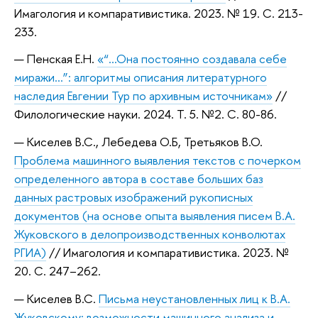
Имагология и компаративистика. 2023. № 19. С. 213-
233.
Пенская Е.Н.
«“…Она постоянно создавала себе
миражи…”: алгоритмы описания литературного
наследия Евгении Тур по архивным источникам»
//
Филологические науки. 2024. Т. 5. №2. С. 80-86.
Киселев В.С., Лебедева О.Б, Третьяков В.О.
Проблема машинного выявления текстов с почерком
определенного автора в составе больших баз
данных растровых изображений рукописных
документов (на основе опыта выявления писем В.А.
Жуковского в делопроизводственных конволютах
РГИА)
// Имагология и компаративистика. 2023. №
20. С. 247–262.
Киселев В.С.
Письма неустановленных лиц к В.А.
Жуковскому: возможности машинного анализа и