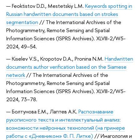
Feoktistov D.D., Mestetskiy L.M.
Keywords spotting in
Russian handwritten documents based on strokes
segmentation
// The International Archives of the
Photogrammetry, Remote Sensing and Spatial
Information Sciences (ISPRS Archives). XLVIII-2/W5-
2024, 49–54.
Kiselev V.S., Kropotov D.A., Pronina N.M.
Handwritten
documents author verification based on the Siamese
network
// The International Archives of the
Photogrammetry, Remote Sensing and Spatial
Information Sciences (ISPRS Archives). XLVIII-2/W5-
2024, 73–78.
Болтунова Е.М., Лаптев А.К.
Распознавание
рукописного текста и интеллектуальный анализ:
возможности нейронных технологий (на примере
работы с «Дневником» Ф. П. Литке)
// Имагология и