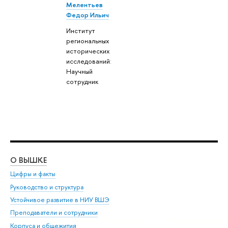
Мелентьев
Федор Ильич
Институт
региональных
исторических
исследований:
Научный
сотрудник
О ВЫШКЕ
ОБ
Цифры и факты
Ли
Руководство и структура
Дов
Устойчивое развитие в НИУ ВШЭ
Ол
Преподаватели и сотрудники
При
Корпуса и общежития
Вы