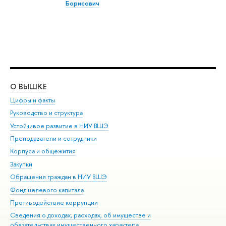
Борисович
О ВЫШКЕ
ОБ
Цифры и факты
Ли
Руководство и структура
Дов
Устойчивое развитие в НИУ ВШЭ
Ол
Преподаватели и сотрудники
При
Корпуса и общежития
Вы
Закупки
При
Обращения граждан в НИУ ВШЭ
Ас
Фонд целевого капитала
До
Противодействие коррупции
Цен
Сведения о доходах, расходах, об имуществе и
Би
обязательствах имущественного характера