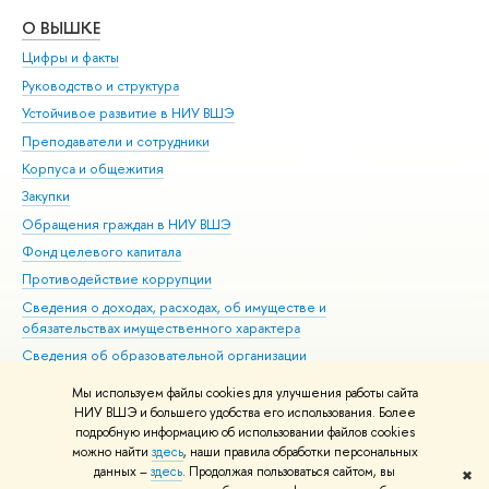
О ВЫШКЕ
ОБ
Цифры и факты
Ли
Руководство и структура
Дов
Устойчивое развитие в НИУ ВШЭ
Ол
Преподаватели и сотрудники
При
Корпуса и общежития
Вы
Закупки
При
Обращения граждан в НИУ ВШЭ
Ас
Фонд целевого капитала
До
Противодействие коррупции
Цен
Сведения о доходах, расходах, об имуществе и
Би
обязательствах имущественного характера
Об
Сведения об образовательной организации
Обр
Людям с ограниченными возможностями здоровья
Мы используем файлы cookies для улучшения работы сайта
Единая платежная страница
НИУ ВШЭ и большего удобства его использования. Более
подробную информацию об использовании файлов cookies
Работа в Вышке
можно найти
здесь
, наши правила обработки персональных
данных –
здесь
. Продолжая пользоваться сайтом, вы
✖
Редактору