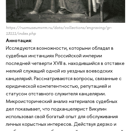
https://rusmuseumvrm.ru/data/collections/engraving/gr-
13111/index.php
Аннотация:
Исследуются возможности, которыми обладал в
судебных инстанциях Российской империи
последней четверти XVIII в. находившийся в отставке
мелкий служащий одной из уездных воеводских
канцелярий. Рассматриваются вопросы, связанные с
юридической компетентностью, репутацией и
статусом отставного служителя канцелярии.
Микроисторический анализ материалов судебных
дел показывает, что подканцелярист Викулин
использовал свой богатый опыт для обслуживания
личных корыстных интересов. Действуя дерзко и