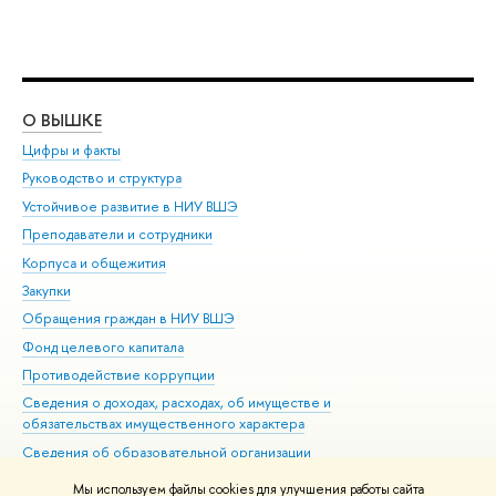
О ВЫШКЕ
ОБ
Цифры и факты
Ли
Руководство и структура
Дов
Устойчивое развитие в НИУ ВШЭ
Ол
Преподаватели и сотрудники
При
Корпуса и общежития
Вы
Закупки
При
Обращения граждан в НИУ ВШЭ
Ас
Фонд целевого капитала
До
Противодействие коррупции
Цен
Сведения о доходах, расходах, об имуществе и
Би
обязательствах имущественного характера
Об
Сведения об образовательной организации
Обр
Людям с ограниченными возможностями здоровья
Мы используем файлы cookies для улучшения работы сайта