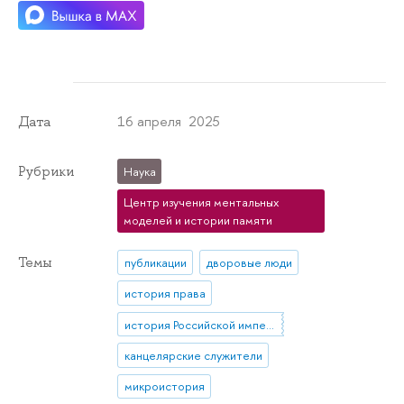
16 апреля 2025
Дата
Рубрики
Наука
Центр изучения ментальных
моделей и истории памяти
Темы
публикации
дворовые люди
история права
история Российской империи
канцелярские служители
микроистория