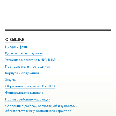
О ВЫШКЕ
ОБ
Цифры и факты
Ли
Руководство и структура
Дов
Устойчивое развитие в НИУ ВШЭ
Ол
Преподаватели и сотрудники
При
Корпуса и общежития
Вы
Закупки
При
Обращения граждан в НИУ ВШЭ
Ас
Фонд целевого капитала
До
Противодействие коррупции
Цен
Сведения о доходах, расходах, об имуществе и
Би
обязательствах имущественного характера
Об