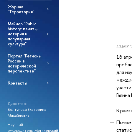
Журнал
"Территория"
Майнор "Public
history: память,
история и
популярная
культура"
НЦМУ "Ц
Портал "Регионы
16 апр
России в
пробле
исторической
перспективе"
для из
междис
Контакты
участи
Галина 
Директор:
Болтунова Екатерина
В рамк
Михайловна
Почему
Научный
статис
руководитель:
Могилевский