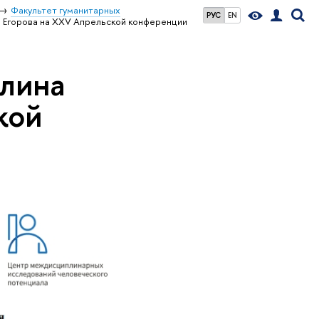
Факультет гуманитарных
РУС
EN
на Егорова на XXV Апрельской конференции
алина
кой