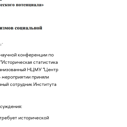
а"
 научной конференции по
 "Историческая статистика
рганизованный НЦМУ "Центр
В мероприятии приняли
чный сотрудник Института
бсуждения:
 требует исторической