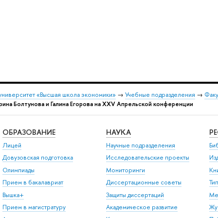
университет «Высшая школа экономики»
→
Учебные подразделения
→
Факу
рина Болтунова и Галина Егорова на XXV Апрельской конференции
ОБРАЗОВАНИЕ
НАУКА
Р
Лицей
Научные подразделения
Би
Довузовская подготовка
Исследовательские проекты
Из
Олимпиады
Мониторинги
Кн
Прием в бакалавриат
Диссертационные советы
Ти
Вышка+
Защиты диссертаций
Ме
Прием в магистратуру
Академическое развитие
Жу