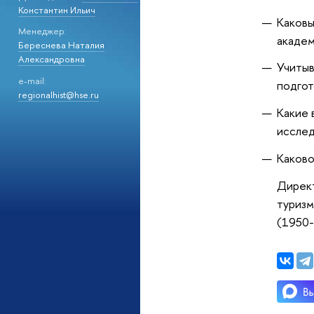
Константин Ильич
Каковы
Менеджер:
академ
Береснева Наталия
Александровна
Учитыв
e-mail:
подгот
regionalhist@hse.ru
Какие 
исслед
Каково
Директ
туризм
(1950-х