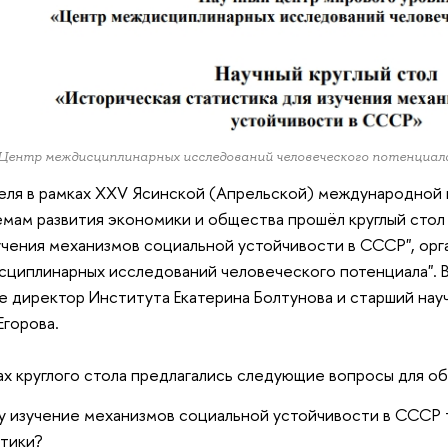
ентр междисциплинарных исследований человеческого потенциал
еля в рамках XXV Ясинской (Апрельской) международной
мам развития экономики и общества прошёл круглый стол
учения механизмов социальной устойчивости в СССР", о
циплинарных исследований человеческого потенциала". 
е директор Института Екатерина Болтунова и старший нау
Егорова.
ах круглого стола предлагались следующие вопросы для о
 изучение механизмов социальной устойчивости в СССР
тики?