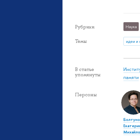
Рубрики
Наука
Темы
идеи и
Инстит
В статье
упомянуты
памяти
Персоны
Болтуно
Екатери
Михайло