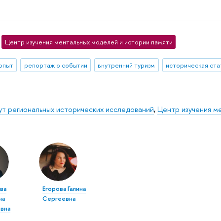
Центр изучения ментальных моделей и истории памяти
 опыт
репортаж о событии
внутренний туризм
историческая ста
ут региональных исторических исследований
,
Центр изучения м
ва
Егорова Галина
на
Сергеевна
вна