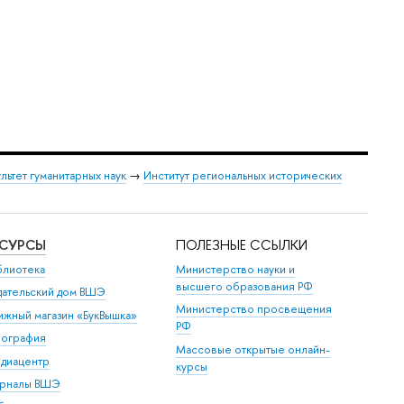
льтет гуманитарных наук
→
Институт региональных исторических
ЕСУРСЫ
ПОЛЕЗНЫЕ ССЫЛКИ
блиотека
Министерство науки и
высшего образования РФ
дательский дом ВШЭ
Министерство просвещения
ижный магазин «БукВышка»
РФ
пография
Массовые открытые онлайн-
диацентр
курсы
рналы ВШЭ