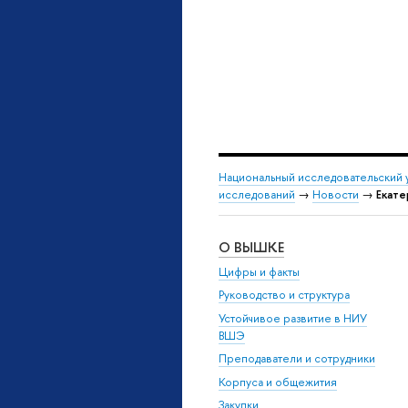
Национальный исследовательский 
исследований
→
Новости
→
Екате
О ВЫШКЕ
Цифры и факты
Руководство и структура
Устойчивое развитие в НИУ
ВШЭ
Преподаватели и сотрудники
Корпуса и общежития
Закупки