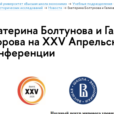
й университет «Высшая школа экономики»
Учебные подразделения
исторических исследований
Новости
Екатерина Болтунова и Гали
атерина Болтунова и Г
орова на XXV Апрельс
нференции