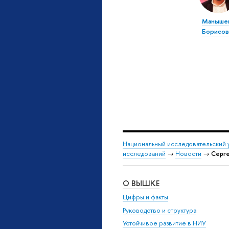
Маныше
Борисов
Национальный исследовательский 
исследований
→
Новости
→
Серге
О ВЫШКЕ
Цифры и факты
Руководство и структура
Устойчивое развитие в НИУ