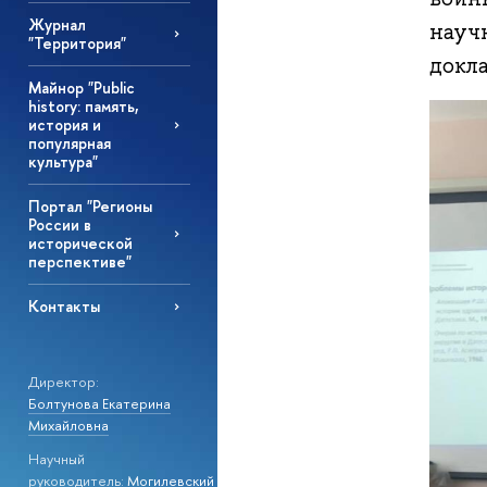
Журнал
науч
"Территория"
докла
Майнор "Public
history: память,
история и
популярная
культура"
Портал "Регионы
России в
исторической
перспективе"
Контакты
Директор:
Болтунова Екатерина
Михайловна
Научный
руководитель:
Могилевский