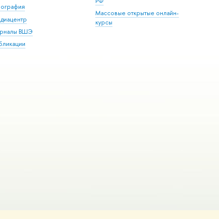
РФ
пография
Массовые открытые онлайн-
диацентр
курсы
рналы ВШЭ
бликации