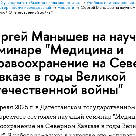
й университет «Высшая школа экономики»
Учебные подразделения
исторических исследований
Новости
Сергей Манышев на научном
икой Отечественной войны"
ргей Манышев на нау
минаре "Медицина и
равоохранение на Се
вказе в годы Великой
ечественной войны"
преля 2025 г. в Дагестанском государственн
ерситете состоялся научный семинар "Медиц
воохранение на Северном Кавказе в годы Вел
". В работе семинара в качестве его модерат