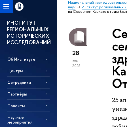
Национальный исследовательски
наук
Институт региональных 
на Северном Кавказе в годы Вел
ИНСТИТУТ
Се
РЕГИОНАЛЬНЫХ
ИСТОРИЧЕСКИХ
се
ИССЛЕДОВАНИЙ
28
зд
Об Институте
апр
Ка
2025
Центры
От
Сотрудники
Партнёры
25 а
Проекты
унив
здра
Научные
мероприятия
войны