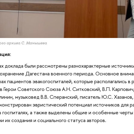
ого архива С. Манышева
ация:
ах доклада были рассмотрены разнохарактерные источник
охранение Дагестана военного периода. Основное внима
ах пациентов эвакогоспиталей, которые располагались в 
в Герои Советского Союза А.Н. Ситковский, В.П. Карпович
алинин, музыковед В.В. Сперанский, писатель Ю.С. Хазанов,
онстрирован эвристический потенциал источников для р
в госпиталях, а также выделены общие и особенные черты
и их создания и социального статуса авторов.