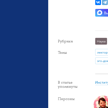
Рубрики
Наука
Темы
лектор
эго-до
Инстит
В статье
упомянуты
Персоны