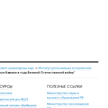
льтет гуманитарных наук
→
Институт региональных исторических
ном Кавказе в годы Великой Отечественной войны"
ЕСУРСЫ
ПОЛЕЗНЫЕ ССЫЛКИ
блиотека
Министерство науки и
высшего образования РФ
дательский дом ВШЭ
Министерство просвещения
ижный магазин «БукВышка»