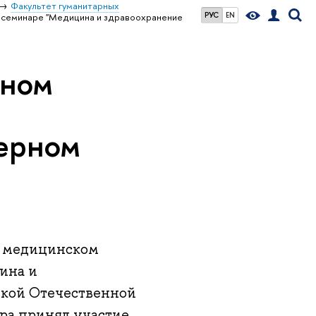
Факультет гуманитарных
РУС
EN
 семинаре "Медицина и здравоохранение
чном
верном
ом медицинском
ина и
икой Отечественной
ора принял участие