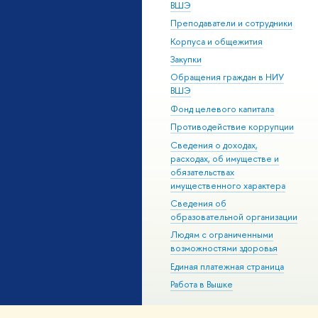
ВШЭ
Преподаватели и сотрудники
Корпуса и общежития
Закупки
Обращения граждан в НИУ
ВШЭ
Фонд целевого капитала
Противодействие коррупции
Сведения о доходах,
расходах, об имуществе и
обязательствах
имущественного характера
Сведения об
образовательной организации
Людям с ограниченными
возможностями здоровья
Единая платежная страница
Работа в Вышке