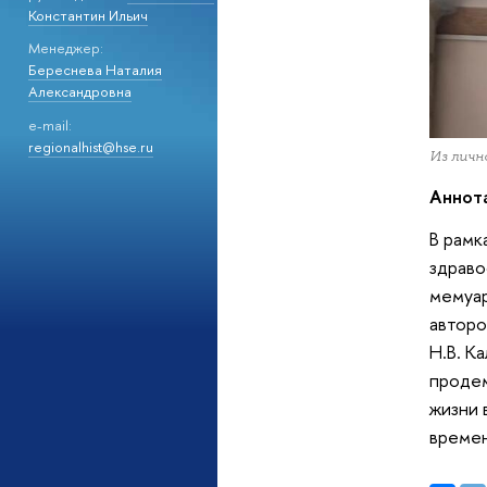
Константин Ильич
Менеджер:
Береснева Наталия
Александровна
e-mail:
regionalhist@hse.ru
Из личн
Аннот
В рамк
здраво
мемуар
авторо
Н.В. К
продем
жизни 
времен