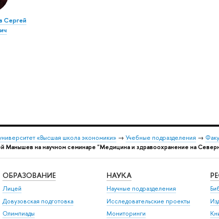
в Сергей
ич
университет «Высшая школа экономики»
→
Учебные подразделения
→
Факу
й Манышев на научном семинаре "Медицина и здравоохранение на Север
ОБРАЗОВАНИЕ
НАУКА
Р
Лицей
Научные подразделения
Би
Довузовская подготовка
Исследовательские проекты
Из
Олимпиады
Мониторинги
Кн