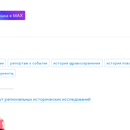
ии
репортаж о событии
история здравоохранения
история пов
кументы
ут региональных исторических исследований