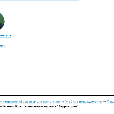
нников
ович
университет «Высшая школа экономики»
→
Учебные подразделения
→
Факу
я Евгения Крестьянникова в журнале "Территория"