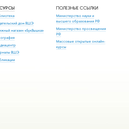
ЕСУРСЫ
ПОЛЕЗНЫЕ ССЫЛКИ
блиотека
Министерство науки и
высшего образования РФ
дательский дом ВШЭ
Министерство просвещения
ижный магазин «БукВышка»
РФ
пография
Массовые открытые онлайн-
диацентр
курсы
рналы ВШЭ
бликации