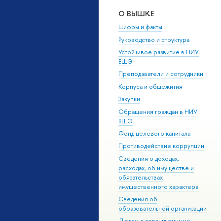
О ВЫШКЕ
Цифры и факты
Руководство и структура
Устойчивое развитие в НИУ
ВШЭ
Преподаватели и сотрудники
Корпуса и общежития
Закупки
Обращения граждан в НИУ
ВШЭ
Фонд целевого капитала
Противодействие коррупции
Сведения о доходах,
расходах, об имуществе и
обязательствах
имущественного характера
Сведения об
образовательной организации
Людям с ограниченными