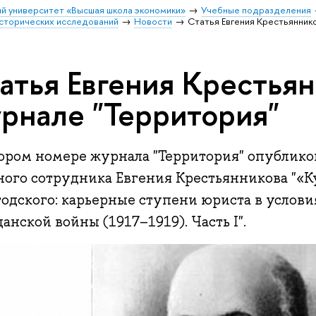
й университет «Высшая школа экономики»
Учебные подразделения
исторических исследований
Новости
Статья Евгения Крестьянник
атья Евгения Крестьян
рнале "Территория"
тором номере журнала "Территория" опублико
ного сотрудника Евгения Крестьянникова "«К
годского: карьерные ступени юриста в услов
анской войны (1917–1919). Часть I".