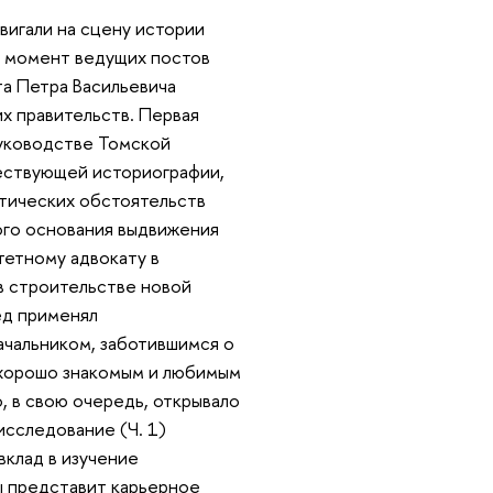
двигали на сцену истории
й момент ведущих постов
а Петра Васильевича
х правительств. Первая
руководстве Томской
шествующей историографии,
тических обстоятельств
ного основания выдвижения
тетному адвокату в
в строительстве новой
ед применял
ачальником, заботившимся о
я хорошо знакомым и любимым
, в свою очередь, открывало
сследование (Ч. 1)
вклад в изучение
ы представит карьерное