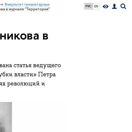
Факультет гуманитарных
РУС
EN
ова в журнале "Территория"
никова в
вана статья ведущего
убки власти» Петра
иях революций и