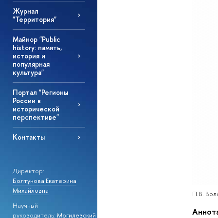
Журнал
"Территория"
Майнор "Public
history: память,
история и
популярная
культура"
Портал "Регионы
России в
исторической
перспективе"
Контакты
Директор:
Болтунова Екатерина
Михайловна
П.В. Вол
Научный
Аннот
руководитель:
Могилевский