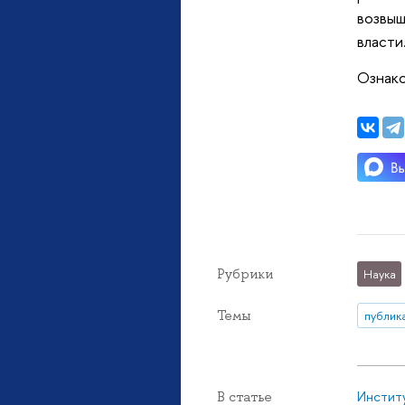
возвыш
власти
Ознако
Рубрики
Наука
Темы
публик
Инстит
В статье