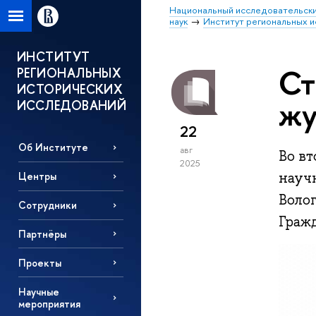
Национальный исследовательски
наук
Институт региональных 
ИНСТИТУТ
Ст
РЕГИОНАЛЬНЫХ
ИСТОРИЧЕСКИХ
жу
ИССЛЕДОВАНИЙ
22
Об Институте
авг
Во в
2025
науч
Центры
Воло
Сотрудники
Гражд
Партнёры
Проекты
Научные
мероприятия