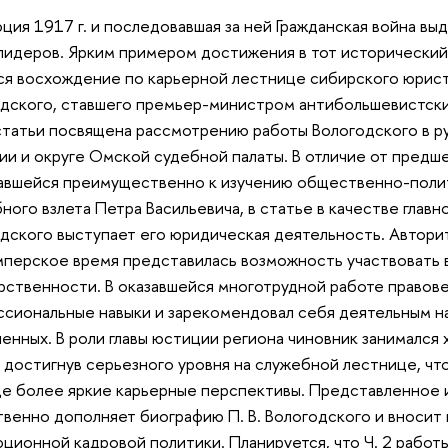
ция 1917 г. и последовавшая за ней Гражданская война вы
лидеров. Ярким примером достижения в тот исторически
ся восхождение по карьерной лестнице сибирского юрист
дского, ставшего премьер-министром антибольшевистски
статьи посвящена рассмотрению работы Вологодского в 
ии и округе Омской судебной палаты. В отличие от пред
авшейся преимущественно к изучению общественно-поли
ного взлета Петра Васильевича, в статье в качестве глав
дского выступает его юридическая деятельность. Автори
перское время представилась возможность участвовать 
рственности. В оказавшейся многотрудной работе правов
сиональные навыки и зарекомендовал себя деятельным н
енных. В роли главы юстиции региона чиновник занималс
 достигнув серьезного уровня на служебной лестнице, что
е более яркие карьерные перспективы. Представленное и
венно дополняет биографию П. В. Вологодского и вносит 
ционной кадровой политики. Планируется, что Ч. 2 работ