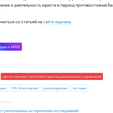
ение и деятельность юриста в период противостояния Бе
.
миться со статьей на
сайте журнала
.
Центр изучения стратегий и практик регионального управления
ации
П.В. Вологодский
юриспруденция
юстиция
ут региональных исторических исследований