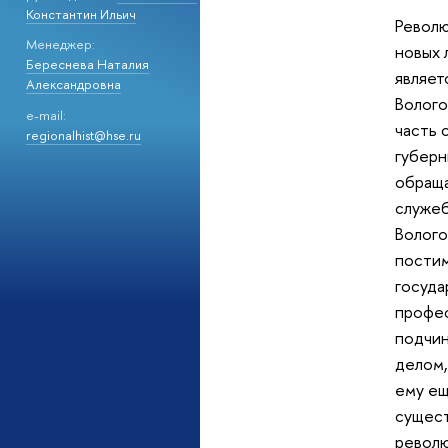
Константин Ильич
Револю
Менеджер:
новых 
Береснева Наталия
являет
Александровна
Волого
e-mail:
часть 
regionalhist@hse.ru
губерн
обращ
служеб
Волого
постим
госуда
профес
подчин
делом,
ему ещ
сущест
револю