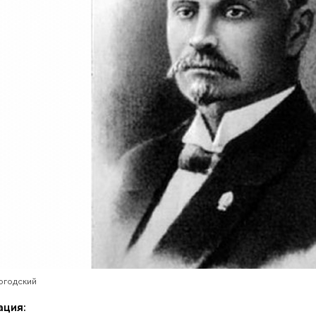
огодский
ация: