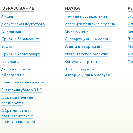
ОБРАЗОВАНИЕ
НАУКА
Р
Лицей
Научные подразделения
Би
Довузовская подготовка
Исследовательские проекты
Из
Олимпиады
Мониторинги
Кн
Прием в бакалавриат
Диссертационные советы
Ти
Вышка+
Защиты диссертаций
Ме
Прием в магистратуру
Академическое развитие
Жу
Аспирантура
Конкурсы и гранты
Пу
Дополнительное
Внешние научно-
образование
информационные ресурсы
Центр развития карьеры
Бизнес-инкубатор ВШЭ
Образовательные
партнерства
Обратная связь и
взаимодействие с
получателями услуг