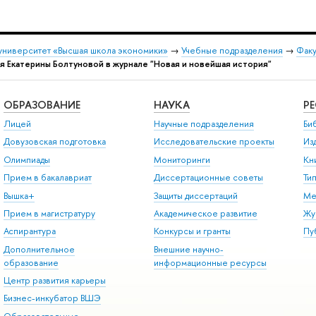
университет «Высшая школа экономики»
→
Учебные подразделения
→
Факу
я Екатерины Болтуновой в журнале "Новая и новейшая история"
ОБРАЗОВАНИЕ
НАУКА
Р
Лицей
Научные подразделения
Би
Довузовская подготовка
Исследовательские проекты
Из
Олимпиады
Мониторинги
Кн
Прием в бакалавриат
Диссертационные советы
Ти
Вышка+
Защиты диссертаций
Ме
Прием в магистратуру
Академическое развитие
Жу
Аспирантура
Конкурсы и гранты
Пу
Дополнительное
Внешние научно-
образование
информационные ресурсы
Центр развития карьеры
Бизнес-инкубатор ВШЭ