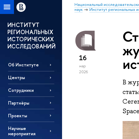
Национальный исследовательски
наук
Институт региональных 
ИНСТИТУТ
Ст
РЕГИОНАЛЬНЫХ
ИСТОРИЧЕСКИХ
жу
ИССЛЕДОВАНИЙ
16
ис
Об Институте
мар
2026
Центры
В жур
Сотрудники
стат
Cerem
Партнёры
Space
Проекты
Научные
мероприятия