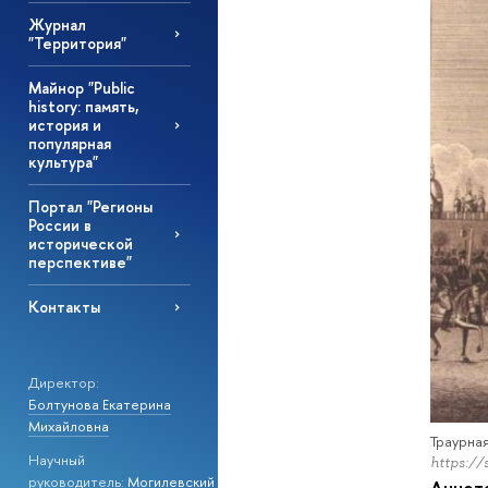
Журнал
"Территория"
Майнор "Public
history: память,
история и
популярная
культура"
Портал "Регионы
России в
исторической
перспективе"
Контакты
Директор:
Болтунова Екатерина
Михайловна
Траурная
Научный
https://
руководитель:
Могилевский
Аннот