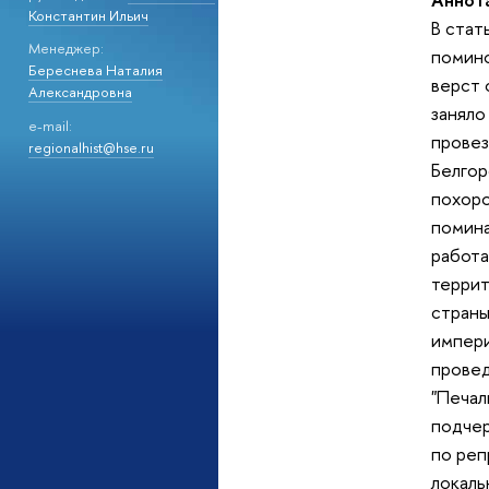
Константин Ильич
В стат
Менеджер:
помино
Береснева Наталия
верст 
Александровна
заняло
e-mail:
провез
regionalhist@hse.ru
Белгор
похоро
помина
работа
террит
страны
импери
провед
"Печал
подчер
по реп
локаль