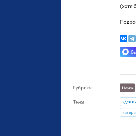
(хотя 
Подро
Рубрики
Наука
Темы
идеи и
истори