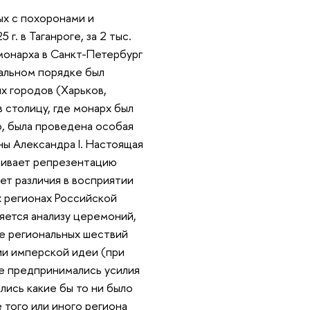
ых с похоронами и
. в Таганроге, за 2 тыс.
 монарха в Санкт-Петербург
иальном порядке был
х городов (Харьков,
в столицу, где монарх был
о, была проведена особая
ы Александра I. Настоящая
тривает репрезентацию
ет различия в восприятии
х регионах Российской
яется анализу церемоний,
де региональных шествий
ии имперской идеи (при
не предпринимались усилия
лись какие бы то ни было
 того или иного региона