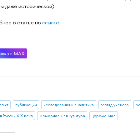
бы даже исторической).
бнее о статье по
ссылке
.
 опыт
публикации
исследования и аналитика
взгляд ученого
р
я России XIX века
мемориальная культура
церемониал