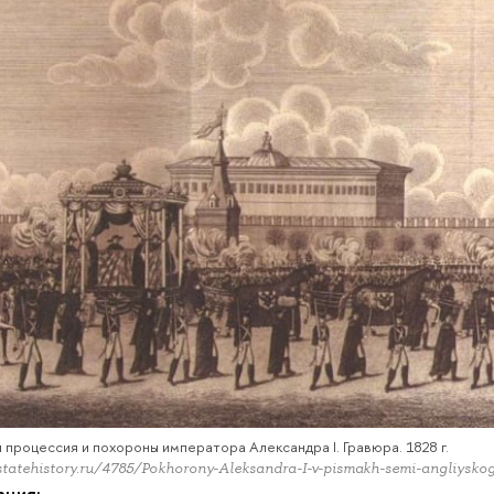
 процессия и похороны императора Александра I. Гравюра. 1828 г.
statehistory.ru/4785/Pokhorony-Aleksandra-I-v-pismakh-semi-angliysko
ация: