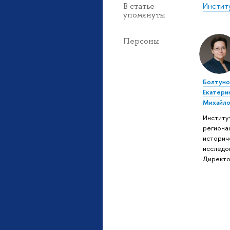
Инстит
В статье
упомянуты
Персоны
Болтуно
Екатери
Михайло
Институ
региона
историч
исследо
Директ