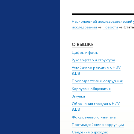
Национальный исследовательский 
исследований
→
Новости
→
Стать
О ВЫШКЕ
Цифры и факты
Руководство и структура
Устойчивое развитие в НИУ
ВШЭ
Преподаватели и сотрудники
Корпуса и общежития
Закупки
Обращения граждан в НИУ
ВШЭ
Фонд целевого капитала
Противодействие коррупции
Сведения о доходах,