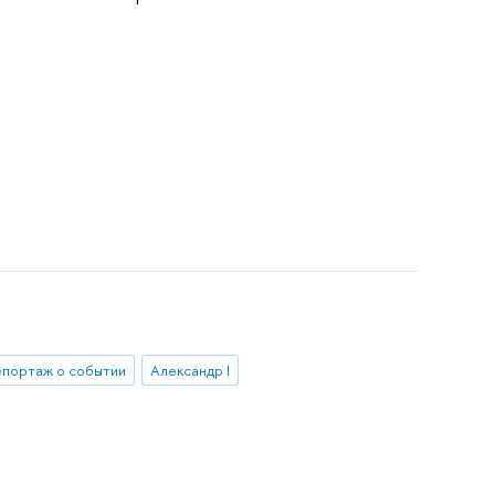
епортаж о событии
Александр I