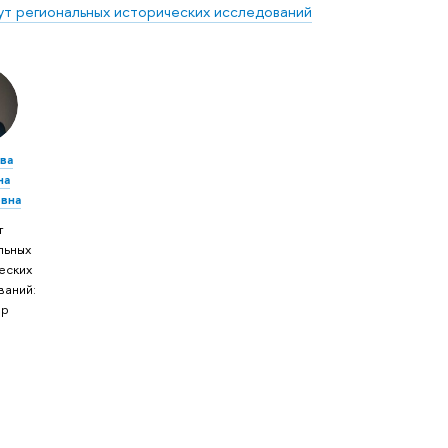
ут региональных исторических исследований
ва
на
вна
т
льных
еских
ваний:
ор