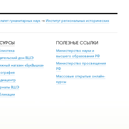
льтет гуманитарных наук
→
Институт региональных исторических
ЕСУРСЫ
ПОЛЕЗНЫЕ ССЫЛКИ
блиотека
Министерство науки и
высшего образования РФ
дательский дом ВШЭ
Министерство просвещения
ижный магазин «БукВышка»
РФ
пография
Массовые открытые онлайн-
диацентр
курсы
рналы ВШЭ
бликации