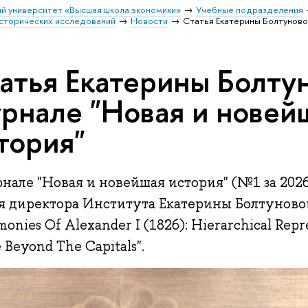
й университет «Высшая школа экономики»
Учебные подразделения
исторических исследований
Новости
Статья Екатерины Болтуново
атья Екатерины Болту
рнале "Новая и новей
тория"
нале "Новая и новейшая история" (№1 за 202
ья директора Института Екатерины Болтуновой
onies Of Alexander I (1826): Hierarchical Repr
 Beyond The Capitals".