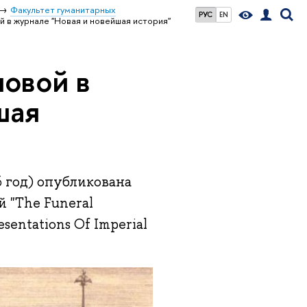
Факультет гуманитарных
РУС
EN
й в журнале "Новая и новейшая история"
новой в
шая
6 год) опубликована
 "The Funeral
esentations Of Imperial