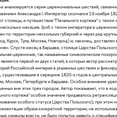
ье анализируется серия церемониальных шествий, связанн
вением Александра I. Император скончался 19 ноября 1825 г
от столицы, и путешествие "Печального кортежа" с телом
 несколько месяцев. Гроб с телом императора в церемон
ен по территории нескольких губерний и через ряд крупны
од, Курск, Тула, Москва, Новгород) и, наконец, доставлен 
нен. Спустя месяц в Варшаве, столице Царства Польског
льная церемония, так называемые символические похорон
 является первой из двух статей, в которых автор рассма
орий Российской империи в указанных шествиях и фиксиру
, существовавшие в середине 1820-х годов в центральны
и, Москве, Петербурге и Варшаве. Особое внимание удел
енных вне этих трех городов. Автор показывает, что в хо
ьного кортежа" особое значение придавалось ретрансляц
кивании особого статуса Царства Польского); при этом 
резентации образа конкретной территории, не использова
ные символы власти, не было попыток заявить о специфике