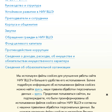
Руководство и структура
Дов
Устойчивое развитие в НИУ ВШЭ
Ол
Преподаватели и сотрудники
При
Корпуса и общежития
Вы
Закупки
При
Обращения граждан в НИУ ВШЭ
Ас
Фонд целевого капитала
До
Противодействие коррупции
Цен
Сведения о доходах, расходах, об имуществе и
Би
обязательствах имущественного характера
Об
Сведения об образовательной организации
Обр
Людям с ограниченными возможностями здоровья
Мы используем файлы cookies для улучшения работы сайта
Единая платежная страница
НИУ ВШЭ и большего удобства его использования. Более
подробную информацию об использовании файлов cookies
Работа в Вышке
можно найти
здесь
, наши правила обработки персональных
данных –
здесь
. Продолжая пользоваться сайтом, вы
✖
Редактору
подтверждаете, что были проинформированы об
© НИУ ВШЭ 1993–2026
Адреса и контакты
Условия использования
использовании файлов cookies сайтом НИУ ВШЭ и согласны
с нашими правилами обработки персональных данных. Вы
материалов
Политика конфиденциальности
Карта сайта
можете отключить файлы cookies в настройках Вашего