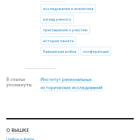
исследования и аналитика
взгляд ученого
приглашение к участию
история памяти
Кавказская война
конференция
Институт региональных
В статье
упомянуты
исторических исследований
О ВЫШКЕ
ОБ
Цифры и факты
Ли