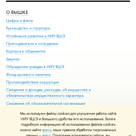
О ВЫШКЕ
ОБ
Цифры и факты
Ли
Руководство и структура
Дов
Устойчивое развитие в НИУ ВШЭ
Ол
Преподаватели и сотрудники
При
Корпуса и общежития
Вы
Закупки
При
Обращения граждан в НИУ ВШЭ
Ас
Фонд целевого капитала
До
Противодействие коррупции
Цен
Сведения о доходах, расходах, об имуществе и
Би
обязательствах имущественного характера
Об
Сведения об образовательной организации
Обр
Людям с ограниченными возможностями здоровья
Мы используем файлы cookies для улучшения работы сайта
Единая платежная страница
НИУ ВШЭ и большего удобства его использования. Более
подробную информацию об использовании файлов cookies
Работа в Вышке
можно найти
здесь
, наши правила обработки персональных
данных –
здесь
. Продолжая пользоваться сайтом, вы