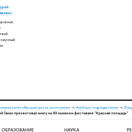
ндрей
авович
зучения
х
твий:
 научный
ик
университет «Высшая школа экономики»
→
Учебные подразделения
→
Факу
й Ганин презентовал книгу на XII книжном фестивале "Красная площадь"
ОБРАЗОВАНИЕ
НАУКА
Р