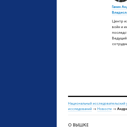
Ганин А
Владисл
Центр и
войн и и
последс
Ведущий
сотрудн
Национальный исследовательский 
исследований
→
Новости
→
Андре
О ВЫШКЕ