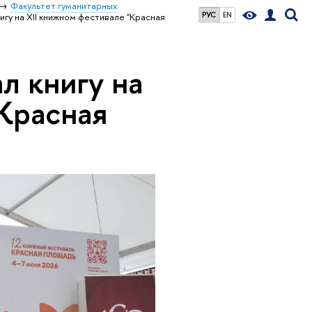
Факультет гуманитарных
РУС
EN
игу на XII книжном фестивале "Красная
л книгу на
"Красная