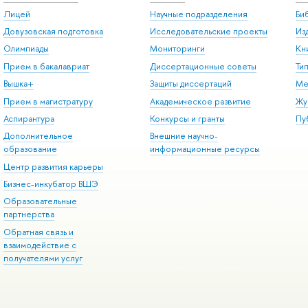
Лицей
Научные подразделения
Би
Довузовская подготовка
Исследовательские проекты
Из
Олимпиады
Мониторинги
Кн
Прием в бакалавриат
Диссертационные советы
Ти
Вышка+
Защиты диссертаций
Ме
Прием в магистратуру
Академическое развитие
Жу
Аспирантура
Конкурсы и гранты
Пу
Дополнительное
Внешние научно-
образование
информационные ресурсы
Центр развития карьеры
Бизнес-инкубатор ВШЭ
Образовательные
партнерства
Обратная связь и
взаимодействие с
получателями услуг