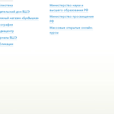
блиотека
Министерство науки и
высшего образования РФ
дательский дом ВШЭ
Министерство просвещения
ижный магазин «БукВышка»
РФ
пография
Массовые открытые онлайн-
диацентр
курсы
рналы ВШЭ
бликации