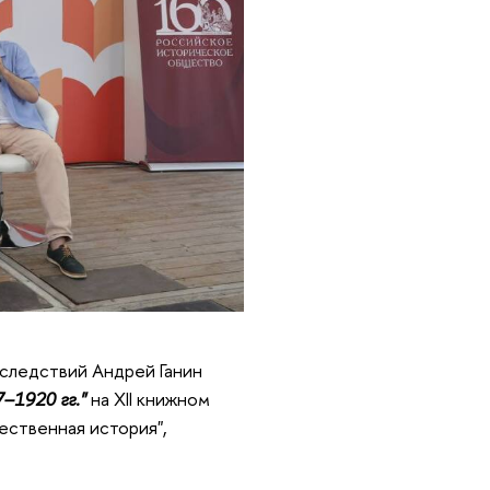
оследствий Андрей Ганин
–1920 гг."
на XII книжном
ественная история",