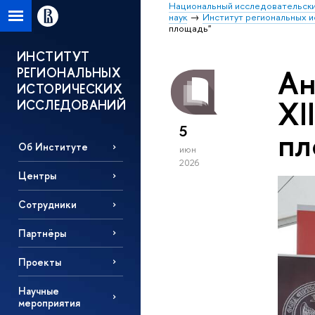
Национальный исследовательски
наук
Институт региональных 
площадь"
ИНСТИТУТ
Ан
РЕГИОНАЛЬНЫХ
ИСТОРИЧЕСКИХ
XI
ИССЛЕДОВАНИЙ
5
пл
Об Институте
июн
2026
Центры
Сотрудники
Партнёры
Проекты
Научные
мероприятия