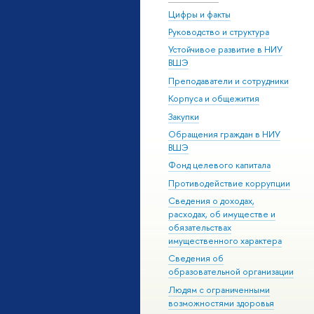
Цифры и факты
Руководство и структура
Устойчивое развитие в НИУ
ВШЭ
Преподаватели и сотрудники
Корпуса и общежития
Закупки
Обращения граждан в НИУ
ВШЭ
Фонд целевого капитала
Противодействие коррупции
Сведения о доходах,
расходах, об имуществе и
обязательствах
имущественного характера
Сведения об
образовательной организации
Людям с ограниченными
возможностями здоровья