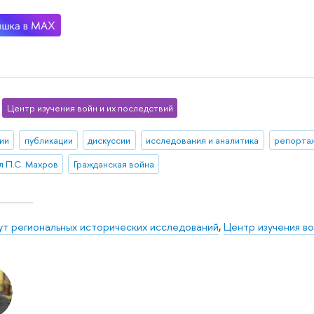
Центр изучения войн и их последствий
ии
публикации
дискуссии
исследования и аналитика
репорта
л П.С. Махров
Гражданская война
ут региональных исторических исследований
,
Центр изучения во