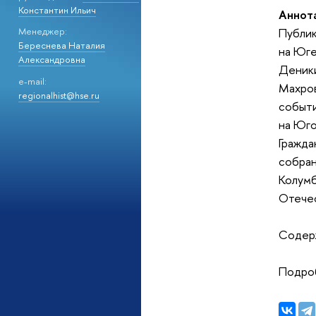
Константин Ильич
Аннот
Публик
Менеджер:
Береснева Наталия
на Юге
Александровна
Деники
e-mail:
Махров
regionalhist@hse.ru
событи
на Юго
Гражда
собран
Колумб
Отече
Содер
Подро