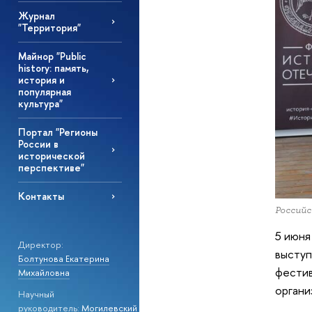
Журнал
"Территория"
Майнор "Public
history: память,
история и
популярная
культура"
Портал "Регионы
России в
исторической
перспективе"
Контакты
Российс
5 июня
Директор:
выступ
Болтунова Екатерина
фестив
Михайловна
органи
Научный
руководитель:
Могилевский