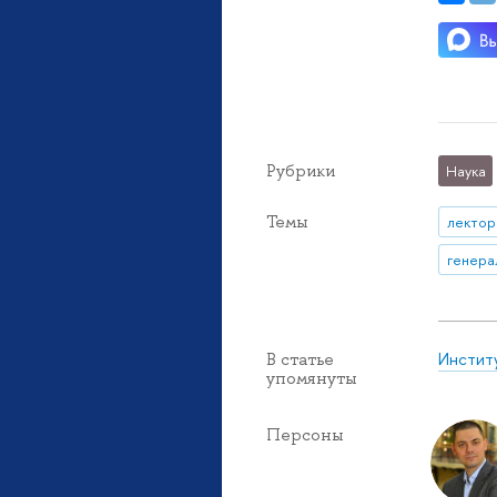
Рубрики
Наука
Темы
лектор
генера
Инстит
В статье
упомянуты
Персоны