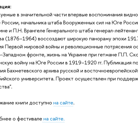
ация:
уемые в значительной части впервые воспоминания видно
 России, начальника штаба Вооруженных сил на Юге России
не и П.Н. Врангеле Генерального штаба генерал-лейтена
а (1876–1964) воссоздают широкую панораму эпохи 1917–
я Первой мировой войны и революционные потрясения осе
-Западном фронте, жизнь на Украи­не при гетмане П.П. Ско
нскую войну на Юге России в 1919–1920 гг. Публикация п
ия Бахметевского архива русской и восточноевропейской 
ийского университета. Проект осуществлен при поддер
ства".
жание книги доступно
на сайте
.
бнее о фестивале
на сайте.