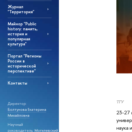
Журнал
"Территория"
Майнор "Public
history: память,
история и
популярная
культура"
Портал "Регионы
России в
исторической
перспективе"
Контакты
ТГУ
Директор:
Болтунова Екатерина
23-27 
Михайловна
униве
Научный
наука 
руководитель:
Могилевский