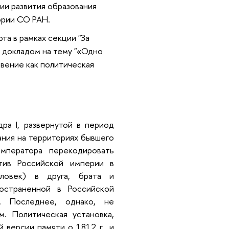
ии развития образования
ории СО РАН.
та в рамках секции "За
с докладом на тему "«Одно
вение как политическая
ра I, развернутой в период
дания на территориях бывшего
императора перекодировать
отив Российской империи в
еловек) в друга, брата и
остраненной в Российской
. Последнее, однако, не
. Политическая установка,
 версии памяти о 1812 г., и