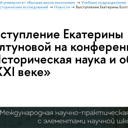
й университет «Высшая школа экономики»
Учебные подразделения
исторических исследований
Новости
Выступление Екатерины Бол
ступление Екатерины
лтуновой на конферен
сторическая наука и 
XXI веке»