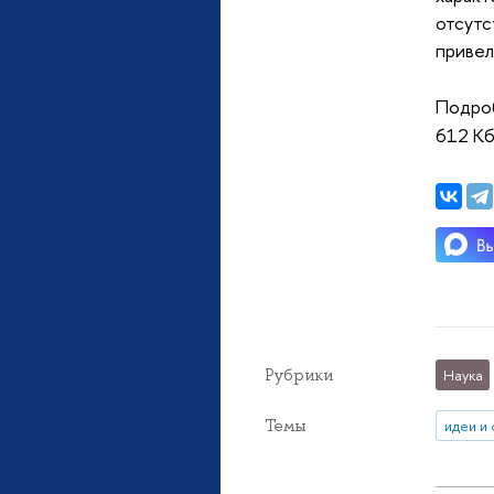
отсутс
привел
Подроб
612 Кб
Рубрики
Наука
Темы
идеи и