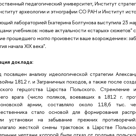
рственный педагогический университет, Институт стратег
нститут археологии и этнографии СО РАН и Институт ист
ющий лабораторией Екатерина Болтунова выступила 23 мар
цами учебников: новые актуальности «старых» сюжетов" 
ие прошедшего могло произвести ваше возрождение»: заб
гия начала XIX века".
ация доклада:
 посвящен анализу идеологической стратегии Александ
войны 1812 г. и Заграничных походов, а также после соз
вского герцогства Царства Польского. Стремление 
него врага (число поляков, воевавших в 1812 г. пр
еоновской армии, составляло около 118,6 тыс. ч
чественника стало основой для формирования распр
ии установки на забывание прежних противоречий
олагало жесткой смены трактовок в Царстве Польском
ерными чертами которой были отказ от подрыва польской