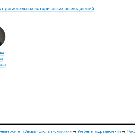
ут региональных исторических исследований
ва
на
вна
университет «Высшая школа экономики»
→
Учебные подразделения
→
Факу