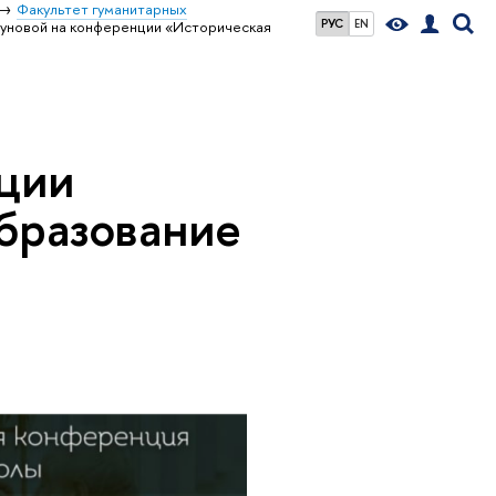
Факультет гуманитарных
РУС
EN
туновой на конференции «Историческая
ции
образование