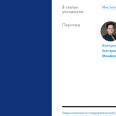
Инстит
В статье
упомянуты
Персоны
Болтуно
Екатери
Михайло
Национальный исследовательский 