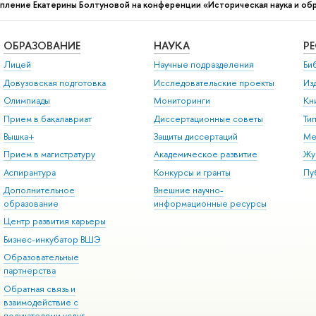
пление Екатерины Болтуновой на конференции «Историческая наука и обр
ОБРАЗОВАНИЕ
НАУКА
Р
Лицей
Научные подразделения
Би
Довузовская подготовка
Исследовательские проекты
Из
Олимпиады
Мониторинги
Кн
Прием в бакалавриат
Диссертационные советы
Ти
Вышка+
Защиты диссертаций
Ме
Прием в магистратуру
Академическое развитие
Жу
Аспирантура
Конкурсы и гранты
Пу
Дополнительное
Внешние научно-
образование
информационные ресурсы
Центр развития карьеры
Бизнес-инкубатор ВШЭ
Образовательные
партнерства
Обратная связь и
взаимодействие с
получателями услуг