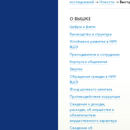
исследований
→
Новости
→
Высту
О ВЫШКЕ
Цифры и факты
Руководство и структура
Устойчивое развитие в НИУ
ВШЭ
Преподаватели и сотрудники
Корпуса и общежития
Закупки
Обращения граждан в НИУ
ВШЭ
Фонд целевого капитала
Противодействие коррупции
Сведения о доходах,
расходах, об имуществе и
обязательствах
имущественного характера
Сведения об