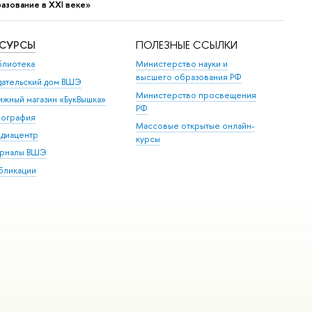
азование в XXI веке»
ЕСУРСЫ
ПОЛЕЗНЫЕ ССЫЛКИ
блиотека
Министерство науки и
высшего образования РФ
дательский дом ВШЭ
Министерство просвещения
ижный магазин «БукВышка»
РФ
пография
Массовые открытые онлайн-
диацентр
курсы
рналы ВШЭ
бликации