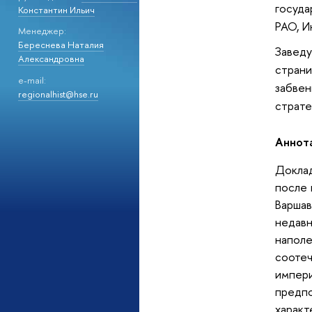
госуда
Константин Ильич
РАО, И
Менеджер:
Береснева Наталия
Заведу
Александровна
страни
e-mail:
забвен
regionalhist@hse.ru
страте
Аннот
Доклад
после 
Варша
недав
напол
сооте
импер
предп
характ