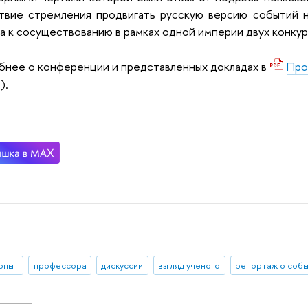
твие стремления продвигать русскую версию событий н
а к сосуществованию в рамках одной империи двух конку
нее о конференции и представленных докладах в
Про
).
 опыт
профессора
дискуссии
взгляд ученого
репортаж о соб