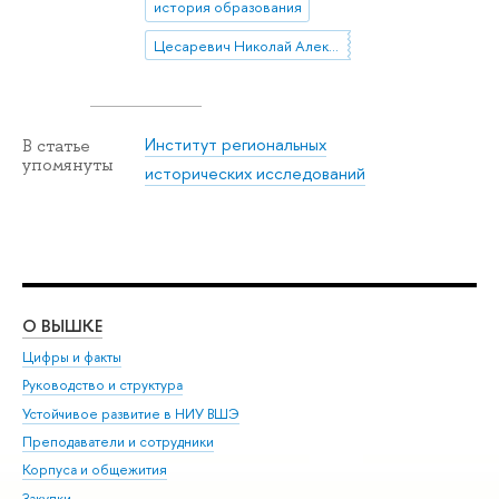
история образования
Цесаревич Николай Александрович
Институт региональных
В статье
упомянуты
исторических исследований
О ВЫШКЕ
ОБ
Цифры и факты
Ли
Руководство и структура
Дов
Устойчивое развитие в НИУ ВШЭ
Ол
Преподаватели и сотрудники
При
Корпуса и общежития
Вы
Закупки
При