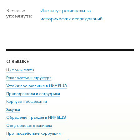
Институт региональных
В статье
упомянуты
исторических исследований
О ВЫШКЕ
ОБ
Цифры и факты
Ли
Руководство и структура
Дов
Устойчивое развитие в НИУ ВШЭ
Ол
Преподаватели и сотрудники
При
Корпуса и общежития
Вы
Закупки
При
Обращения граждан в НИУ ВШЭ
Ас
Фонд целевого капитала
До
Противодействие коррупции
Цен