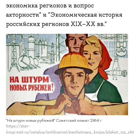
экономика регионов и вопрос
акторности" и "Экономическая история
российских регионов XIX–XX вв."
"На штурм новых рубежей!" Советский плакат 1964 г.
https://star-
knigi.msk.ru/catalog/antikvariat/pechatnaya_kniga/plakat_na_s