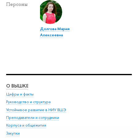
Персоны
Долгова Мария
Алексеевна
О ВЫШКЕ
ОБ
Цифры и факты
Ли
Руководство и структура
Дов
Устойчивое развитие в НИУ ВШЭ
Ол
Преподаватели и сотрудники
При
Корпуса и общежития
Вы
Закупки
При