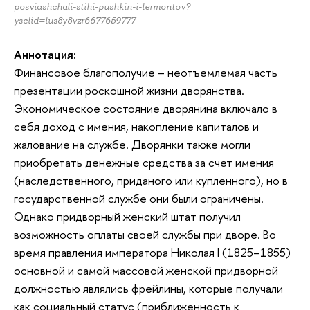
posviashchali-stihi-pushkin-i-lermontov?
ysclid=lus8y8vzr6677659777
Аннотация:
Финансовое благополучие – неотъемлемая часть
презентации роскошной жизни дворянства.
Экономическое состояние дворянина включало в
себя доход с имения, накопление капиталов и
жалование на службе. Дворянки также могли
приобретать денежные средства за счет имения
(наследственного, приданого или купленного), но в
государственной службе они были ограничены.
Однако придворный женский штат получил
возможность оплаты своей службы при дворе. Во
время правления императора Николая I (1825–1855)
основной и самой массовой женской придворной
должностью являлись фрейлины, которые получали
как социальный статус (приближенность к