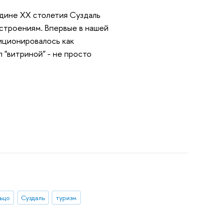
дине ХХ столетия Суздаль
астроениям. Впервые в нашей
иционировалось как
л "витриной" - не просто
ьцо
Суздаль
туризм