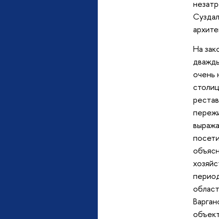
незатр
Суздал
архите
На зак
дважды
очень 
столиц
рестав
пережи
выража
посети
объясн
хозяйс
период
област
Варган
объек