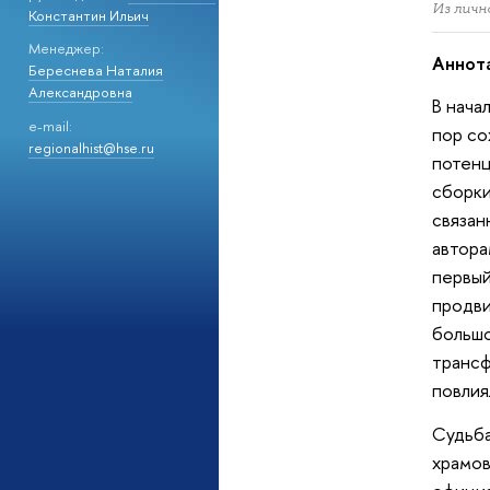
Из личн
Константин Ильич
Менеджер:
Аннот
Береснева Наталия
Александровна
В нача
e-mail:
пор со
regionalhist@hse.ru
потенц
сборки
связан
автора
первый
продви
большо
трансф
повлия
Судьба
храмов