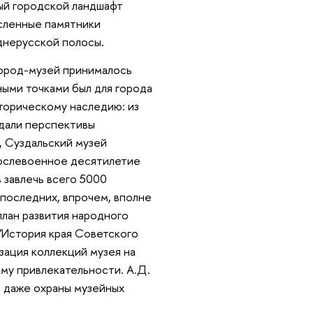
ный городской ландшафт
сленные памятники
днерусской полосы.
город-музей принималось
ными точками был для города
торическому наследию: из
ждали перспективы
, Суздальский музей
послевоенное десятилетие
ь завлечь всего 5000
 последних, впрочем, вполне
план развития народного
"История края Советского
изация коллекций музея на
ему привлекательности. А.Д.
и даже охраны музейных