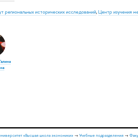
ут региональных исторических исследований
,
Центр изучения м
Галина
на
университет «Высшая школа экономики»
→
Учебные подразделения
→
Факу