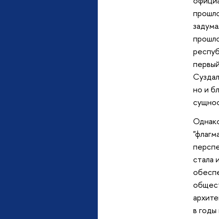
официа
прошло
задума
прошло
респуб
первый
Суздал
но и б
сущнос
Однако
"флагм
перспе
стала 
обеспе
общест
архите
в годы