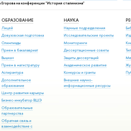
а Егорова на конференции "История сталинизма"
ОБРАЗОВАНИЕ
НАУКА
Р
Лицей
Научные подразделения
Би
Довузовская подготовка
Исследовательские проекты
Из
Олимпиады
Мониторинги
Кн
Прием в бакалавриат
Диссертационные советы
Ти
Вышка+
Защиты диссертаций
Ме
Прием в магистратуру
Академическое развитие
Жу
Аспирантура
Конкурсы и гранты
Пу
Дополнительное
Внешние научно-
образование
информационные ресурсы
Центр развития карьеры
Бизнес-инкубатор ВШЭ
Образовательные
партнерства
Обратная связь и
взаимодействие с