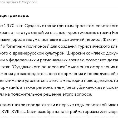
ого архива Г. Егоровой
ация доклада:
ле 1970-х гг. Суздаль стал витринным проектом советского
храняет статус одной из главных туристических столиц Р
иале города задумались еще в довоенный период. Фактиче
" и "опытным полигоном" для создания туристического кла
ного с древнерусской культурой. Широкий комплекс доку
ми в федеральных и региональных архивах, позволяет дет
 этап "Суздальского ренессанса" с момента оформления 
жения до законодательного оформления и последующей р
е внимание уделяется аспектам истории повседневности
ормаций, а также региональным, республиканским и союз
ли на положительное решение этого вопроса.
 памятников города-сказки в первые годы советской влас
 XVII–XVIII вв. были разобраны на стройматериалы или взор