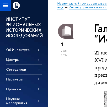
Национальный исследовательски
наук
Институт региональных 
ИНСТИТУТ
Га
РЕГИОНАЛЬНЫХ
ИСТОРИЧЕСКИХ
"И
ИССЛЕДОВАНИЙ
1
Об Институте
июл
21 и
2024
XVI 
Центры
предс
Сотрудники
пред
Партнёры
дире
Проекты
Научные
мероприятия