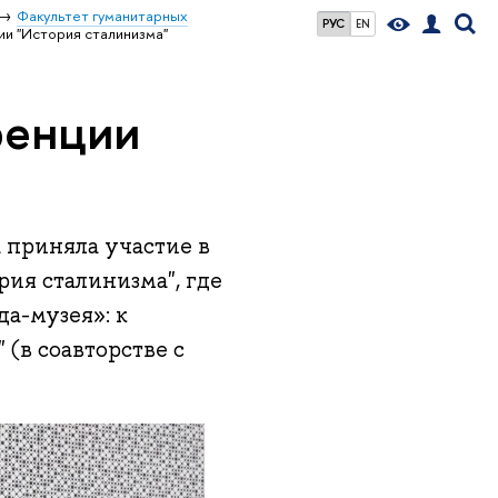
Факультет гуманитарных
РУС
EN
ии "История сталинизма"
ренции
 приняла участие в
я сталинизма", где
да-музея»: к
(в соавторстве с