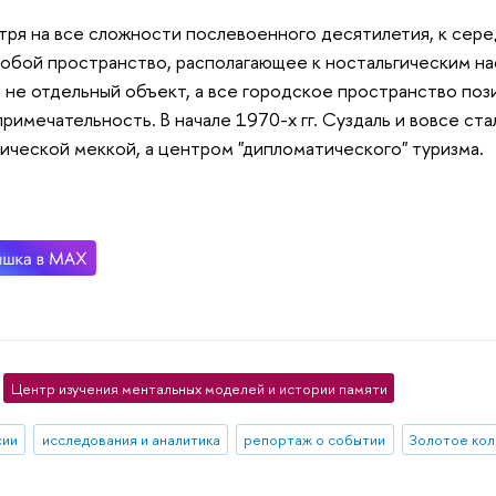
ря на все сложности послевоенного десятилетия, к сере
собой пространство, располагающее к ностальгическим н
 не отдельный объект, а все городское пространство поз
римечательность. В начале 1970-х гг. Суздаль и вовсе ста
ической меккой, а центром "дипломатического" туризма.
Центр изучения ментальных моделей и истории памяти
сии
исследования и аналитика
репортаж о событии
Золотое кол