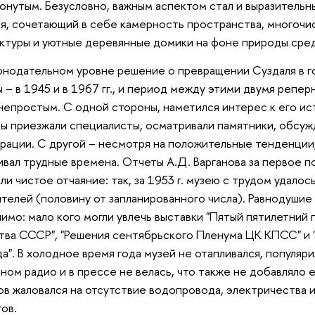
онутым. Безусловно, важным аспектом стал и выразитель
я, сочетающий в себе камерность пространства, многочи
ктуры и уютные деревянные домики на фоне природы сре
онодательном уровне решение о превращении Суздаля в 
 – в 1945 и в 1967 гг., и период между этими двумя репер
непростым. С одной стороны, наметился интерес к его ис
ы приезжали специалисты, осматривали памятники, обсу
рации. С другой – несмотря на положительные тенденции
вал трудные времена. Отчеты А.Д. Варганова за первое 
ли чистое отчаяние: так, за 1953 г. музею с трудом удалос
телей (половину от запланированного числа). Равнодушие
имо: мало кого могли увлечь выставки "Пятый пятилетний 
тва СССР", "Решения сентябрьского Пленума ЦК КПСС" и 
а". В холодное время года музей не отапливался, популяр
ном радио и в прессе не велась, что также не добавляло 
ов жаловался на отсутствие водопровода, электричества 
тов.