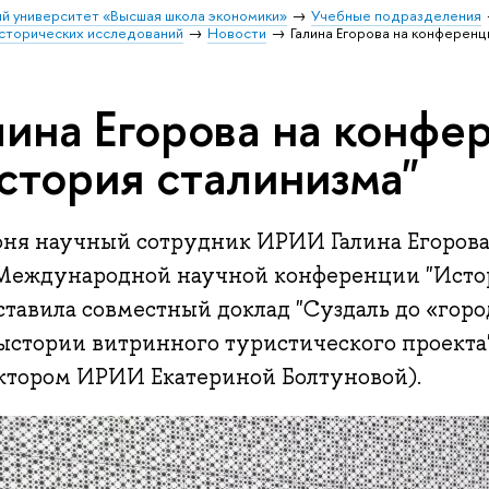
й университет «Высшая школа экономики»
Учебные подразделения
исторических исследований
Новости
Галина Егорова на конференц
лина Егорова на конфе
стория сталинизма"
юня научный сотрудник ИРИИ Галина Егорова
Международной научной конференции "Истори
тавила совместный доклад "Суздаль до «горо
ыстории витринного туристического проекта" 
ктором ИРИИ Екатериной Болтуновой).