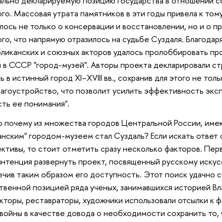
льно декларируемую позицию государства в отношении с
го. Массовая утрата памятников в эти годы привела к тому
лось не только о консервации и восстановлении, но и о 
го, что напрямую отразилось на судьбе Суздаля. Благодар
ликанских и союзных акторов удалось пролоббировать пр
 в СССР "город-музей". Авторы проекта декларировали с
ь в истинный город XI–XVIII вв., сохранив для этого не тол
лагоустройство, что позволит усилить эффективность экс
ть ее понимания".
 почему из множества городов Центральной России, име
анским" городом-музеем стал Суздаль? Если искать ответ 
ктивы, то стоит отметить сразу несколько факторов. Пе
интенция развернуть проект, посвященный русскому искус
чив таким образом его доступность. Этот поиск удачно с
венной позицией ряда ученых, занимавшихся историей Вл
кторы, реставраторы, художники использовали отсылки к 
 войны в качестве довода о необходимости сохранить то,