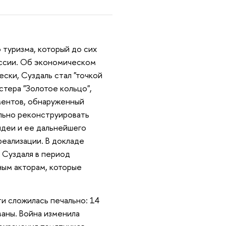
 туризма, который до сих
оссии. Об экономическом
ски, Суздаль стал "точкой
стера "Золотое кольцо",
ментов, обнаруженный
ально реконструировать
идеи и ее дальнейшего
еализации. В докладе
 Суздаля в период
ным акторам, которые
ти сложилась печально: 14
ваны. Война изменила