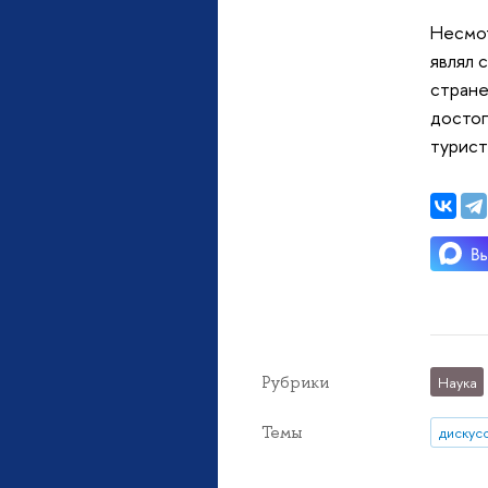
Несмот
являл 
стране
достоп
турист
Рубрики
Наука
Темы
дискус