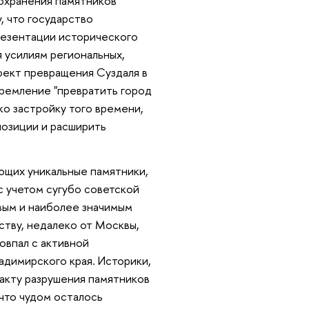
охранения памятников
, что государство
презентации исторического
я усилиям региональных,
оект превращения Суздаля в
тремление "превратить город
ько застройку того времени,
позиции и расширить
ющих уникальные памятники,
с учетом сугубо советской
рвым и наиболее значимым
ству, недалеко от Москвы,
овпал с активной
адимирского края. Историки,
факту разрушения памятников
 что чудом осталось