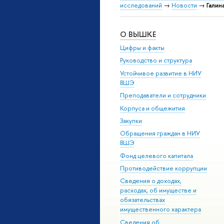
исследований
→
Новости
→
Галин
О ВЫШКЕ
Цифры и факты
Руководство и структура
Устойчивое развитие в НИУ
ВШЭ
Преподаватели и сотрудники
Корпуса и общежития
Закупки
Обращения граждан в НИУ
ВШЭ
Фонд целевого капитала
Противодействие коррупции
Сведения о доходах,
расходах, об имуществе и
обязательствах
имущественного характера
Сведения об