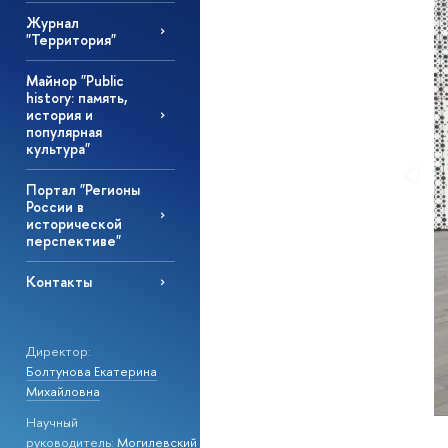
Журнал
"Территория"
Майнор "Public
history: память,
история и
популярная
культура"
Портал "Регионы
России в
исторической
перспективе"
Контакты
Директор:
Болтунова Екатерина
Михайловна
Научный
руководитель:
Могилевский