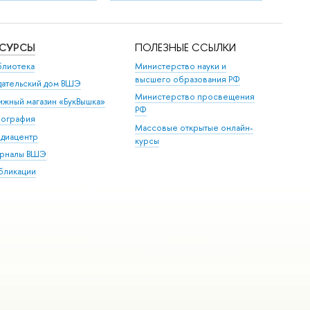
ЕСУРСЫ
ПОЛЕЗНЫЕ ССЫЛКИ
блиотека
Министерство науки и
высшего образования РФ
дательский дом ВШЭ
Министерство просвещения
ижный магазин «БукВышка»
РФ
пография
Массовые открытые онлайн-
диацентр
курсы
рналы ВШЭ
бликации