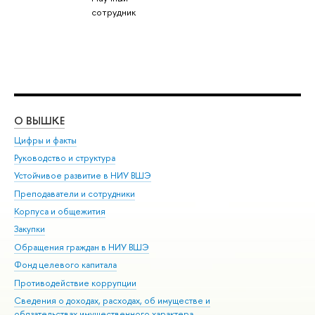
сотрудник
О ВЫШКЕ
ОБ
Цифры и факты
Ли
Руководство и структура
Дов
Устойчивое развитие в НИУ ВШЭ
Ол
Преподаватели и сотрудники
При
Корпуса и общежития
Вы
Закупки
При
Обращения граждан в НИУ ВШЭ
Ас
Фонд целевого капитала
До
Противодействие коррупции
Цен
Сведения о доходах, расходах, об имуществе и
Би
обязательствах имущественного характера