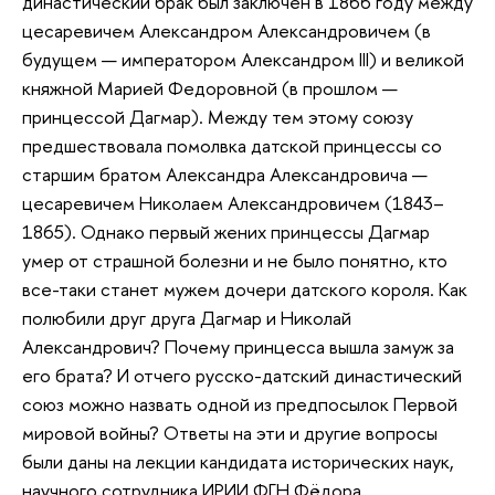
династический брак был заключен в 1866 году между
цесаревичем Александром Александровичем (в
будущем — императором Александром III) и великой
княжной Марией Федоровной (в прошлом —
принцессой Дагмар). Между тем этому союзу
предшествовала помолвка датской принцессы со
старшим братом Александра Александровича —
цесаревичем Николаем Александровичем (1843–
1865). Однако первый жених принцессы Дагмар
умер от страшной болезни и не было понятно, кто
все-таки станет мужем дочери датского короля. Как
полюбили друг друга Дагмар и Николай
Александрович? Почему принцесса вышла замуж за
его брата? И отчего русско-датский династический
союз можно назвать одной из предпосылок Первой
мировой войны? Ответы на эти и другие вопросы
были даны на лекции кандидата исторических наук,
научного сотрудника ИРИИ ФГН Фёдора