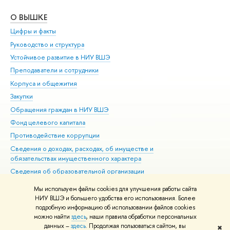
О ВЫШКЕ
ОБ
Цифры и факты
Ли
Руководство и структура
Дов
Устойчивое развитие в НИУ ВШЭ
Ол
Преподаватели и сотрудники
При
Корпуса и общежития
Вы
Закупки
При
Обращения граждан в НИУ ВШЭ
Ас
Фонд целевого капитала
До
Противодействие коррупции
Цен
Сведения о доходах, расходах, об имуществе и
Би
обязательствах имущественного характера
Об
Сведения об образовательной организации
Обр
Людям с ограниченными возможностями здоровья
Мы используем файлы cookies для улучшения работы сайта
Единая платежная страница
НИУ ВШЭ и большего удобства его использования. Более
подробную информацию об использовании файлов cookies
Работа в Вышке
можно найти
здесь
, наши правила обработки персональных
данных –
здесь
. Продолжая пользоваться сайтом, вы
✖