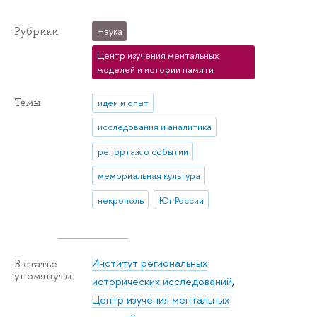
Рубрики
Наука
Центр изучения ментальных
моделей и истории памяти
Темы
идеи и опыт
исследования и аналитика
репортаж о событии
мемориальная культура
некрополь
Юг России
Институт региональных
В статье
упомянуты
исторических исследований
,
Центр изучения ментальных