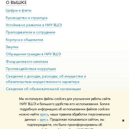
О ВЫШКЕ
ОБ
Цифры и факты
Ли
Руководство и структура
Дов
Устойчивое развитие в НИУ ВШЭ
Ол
Преподаватели и сотрудники
При
Корпуса и общежития
Вы
Закупки
При
Обращения граждан в НИУ ВШЭ
Ас
Фонд целевого капитала
До
Противодействие коррупции
Цен
Сведения о доходах, расходах, об имуществе и
Би
обязательствах имущественного характера
Об
Сведения об образовательной организации
Обр
Людям с ограниченными возможностями здоровья
Мы используем файлы cookies для улучшения работы сайта
Единая платежная страница
НИУ ВШЭ и большего удобства его использования. Более
подробную информацию об использовании файлов cookies
Работа в Вышке
можно найти
здесь
, наши правила обработки персональных
данных –
здесь
. Продолжая пользоваться сайтом, вы
✖
Редактору
подтверждаете, что были проинформированы об