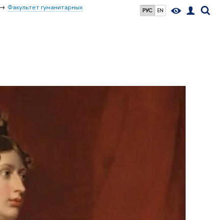
Факультет гуманитарных
РУС
EN