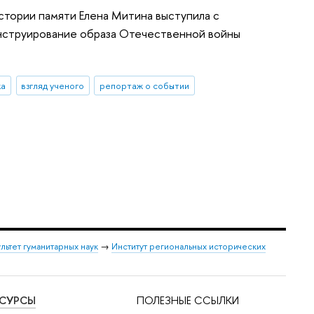
стории памяти Елена Митина выступила с
конструирование образа Отечественной войны
ка
взгляд ученого
репортаж о событии
льтет гуманитарных наук
→
Институт региональных исторических
ЕСУРСЫ
ПОЛЕЗНЫЕ ССЫЛКИ