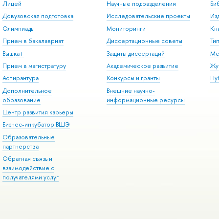
Лицей
Научные подразделения
Би
Довузовская подготовка
Исследовательские проекты
Из
Олимпиады
Мониторинги
Кн
Прием в бакалавриат
Диссертационные советы
Ти
Вышка+
Защиты диссертаций
Ме
Прием в магистратуру
Академическое развитие
Жу
Аспирантура
Конкурсы и гранты
Пу
Дополнительное
Внешние научно-
образование
информационные ресурсы
Центр развития карьеры
Бизнес-инкубатор ВШЭ
Образовательные
партнерства
Обратная связь и
взаимодействие с
получателями услуг