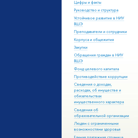
Цифры и факты
Руководство и структура
Устойчивое развитие в НИУ
ВШЭ
Преподаватели и сотрудники
Корпуса и общежития
Закупки
Обращения граждан в НИУ
ВШЭ
Фонд целевого капитала
Противодействие коррупции
Сведения о доходах,
расходах, об имуществе и
обязательствах
имущественного характера
Сведения об
образовательной организации
Людям с ограниченными
возможностями здоровья
Единая платежная страница