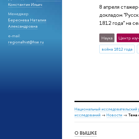
Константин Ильич
8 апреля стажер
Менеджер:
докладом "Русск
Береснева Наталия
1812 года" на с
Александровна
e-mail:
Наука
Центр изу
regionalhist@hse.ru
война 1812 года
Национальный исследовательский 
исследований
→
Новости
→
Тема 
О ВЫШКЕ