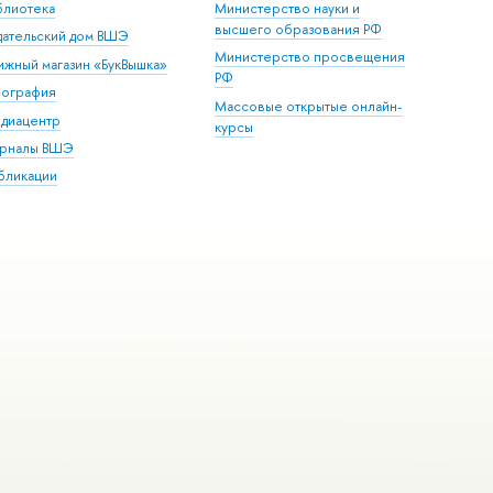
блиотека
Министерство науки и
высшего образования РФ
дательский дом ВШЭ
Министерство просвещения
ижный магазин «БукВышка»
РФ
пография
Массовые открытые онлайн-
диацентр
курсы
рналы ВШЭ
бликации