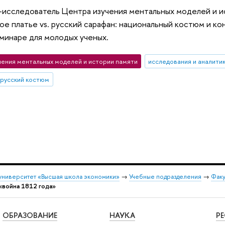
-исследователь Центра изучения ментальных моделей и и
ое платье vs. русский сарафан: национальный костюм и 
еминаре для молодых ученых.
чения ментальных моделей и истории памяти
исследования и аналити
русский костюм
университет «Высшая школа экономики»
→
Учебные подразделения
→
Факу
«война 1812 года»
ОБРАЗОВАНИЕ
НАУКА
Р