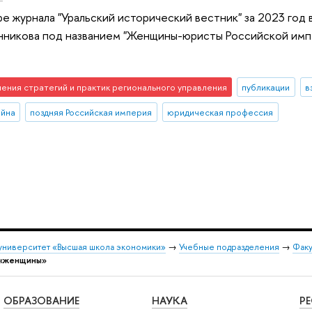
е журнала "Уральский исторический вестник" за 2023 год 
нникова под названием "Женщины-юристы Российской имп
чения стратегий и практик регионального управления
публикации
в
ойна
поздняя Российская империя
юридическая профессия
университет «Высшая школа экономики»
→
Учебные подразделения
→
Факу
 «женщины»
ОБРАЗОВАНИЕ
НАУКА
Р