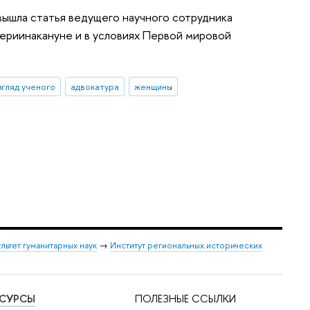
вышла статья ведущего научного сотрудника
ериинакануне и в условиях Первой мировой
згляд ученого
адвокатура
женщины
льтет гуманитарных наук
→
Институт региональных исторических
ЕСУРСЫ
ПОЛЕЗНЫЕ ССЫЛКИ