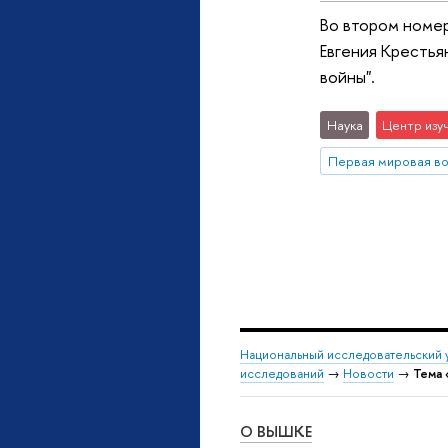
Во втором номер
Евгения Крестья
войны".
Наука
Центр изу
Первая мировая в
Национальный исследовательский 
исследований
→
Новости
→
Тема
О ВЫШКЕ