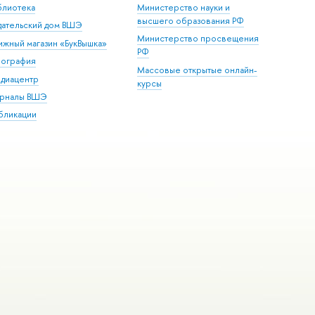
блиотека
Министерство науки и
высшего образования РФ
дательский дом ВШЭ
Министерство просвещения
ижный магазин «БукВышка»
РФ
пография
Массовые открытые онлайн-
диацентр
курсы
рналы ВШЭ
бликации