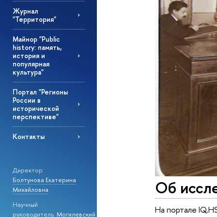
Журнал
"Территория"
Майнор "Public
history: память,
история и
популярная
культура"
Портал "Регионы
России в
исторической
перспективе"
Контакты
Директор:
Болтунова Екатерина
Об иссле
Михайловна
Научный
На портале IQ.H
руководитель:
Могилевский