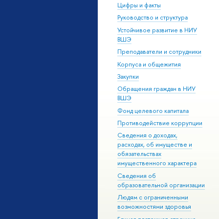
Цифры и факты
Руководство и структура
Устойчивое развитие в НИУ
ВШЭ
Преподаватели и сотрудники
Корпуса и общежития
Закупки
Обращения граждан в НИУ
ВШЭ
Фонд целевого капитала
Противодействие коррупции
Сведения о доходах,
расходах, об имуществе и
обязательствах
имущественного характера
Сведения об
образовательной организации
Людям с ограниченными
возможностями здоровья