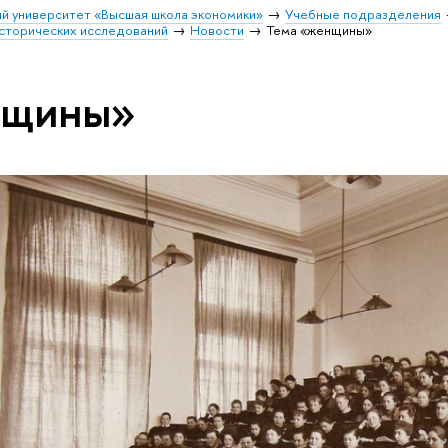
й университет «Высшая школа экономики»
Учебные подразделения
исторических исследований
Новости
Тема «женщины»
нщины»