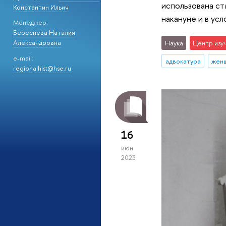
использована ст
Константин Ильич
накануне и в ус
Менеджер:
Береснева Наталия
Александровна
Наука
Центр изу
e-mail:
адвокатура
жен
regionalhist@hse.ru
16
июн
2023