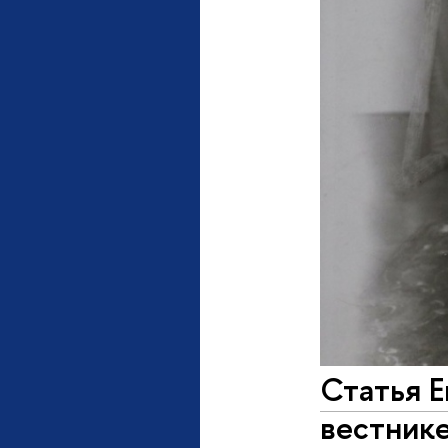
Статья Е
вестник