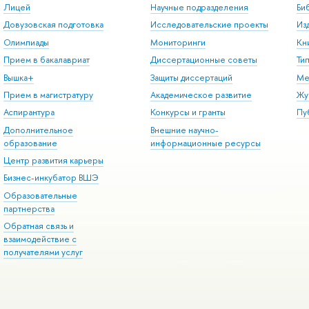
Лицей
Научные подразделения
Би
Довузовская подготовка
Исследовательские проекты
Из
Олимпиады
Мониторинги
Кн
Прием в бакалавриат
Диссертационные советы
Ти
Вышка+
Защиты диссертаций
Ме
Прием в магистратуру
Академическое развитие
Жу
Аспирантура
Конкурсы и гранты
Пу
Дополнительное
Внешние научно-
образование
информационные ресурсы
Центр развития карьеры
Бизнес-инкубатор ВШЭ
Образовательные
партнерства
Обратная связь и
взаимодействие с
получателями услуг