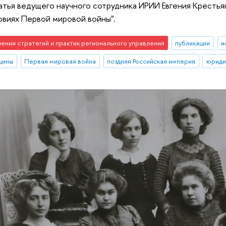
атья ведущего научного сотрудника ИРИИ Евгения Крест
ловиях Первой мировой войны".
чения стратегий и практик регионального управления
публикации
и
щины
Первая мировая война
поздняя Российская империя
юриди