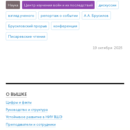
Наука
Центр изучения войн и их последствий
дискуссии
взгляд ученого
репортаж о событии
А.А. Брусилов
Брусиловский прорыв
конференция
Писаревские чтения
19 октября 2025
О ВЫШКЕ
ОБ
Цифры и факты
Ли
Руководство и структура
Дов
Устойчивое развитие в НИУ ВШЭ
Ол
Преподаватели и сотрудники
При