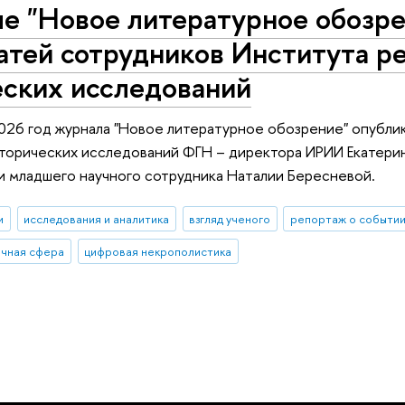
е "Новое литературное обозре
атей сотрудников Института р
еских исследований
2026 год журнала "Новое литературное обозрение" опубли
торических исследований ФГН – директора ИРИИ Екатерин
 и младшего научного сотрудника Наталии Бересневой.
и
исследования и аналитика
взгляд ученого
репортаж о событи
ичная сфера
цифровая некрополистика