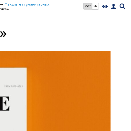
Факультет гуманитарных
РУС
EN
тика»
а»