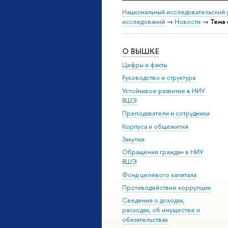
Национальный исследовательский 
исследований
→
Новости
→
Тема 
О ВЫШКЕ
Цифры и факты
Руководство и структура
Устойчивое развитие в НИУ
ВШЭ
Преподаватели и сотрудники
Корпуса и общежития
Закупки
Обращения граждан в НИУ
ВШЭ
Фонд целевого капитала
Противодействие коррупции
Сведения о доходах,
расходах, об имуществе и
обязательствах