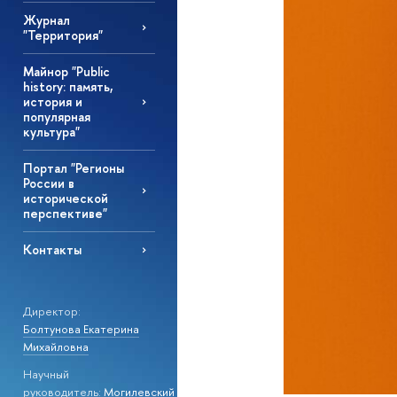
Журнал
"Территория"
Майнор "Public
history: память,
история и
популярная
культура"
Портал "Регионы
России в
исторической
перспективе"
Контакты
Директор:
Болтунова Екатерина
Михайловна
Научный
руководитель:
Могилевский