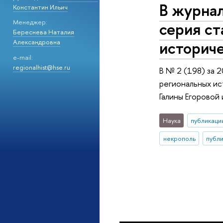
В журнал
Константин Ильич
Менеджер:
серия ст
Береснева Наталия
историч
Александровна
e-mail:
regionalhist@hse.ru
В № 2 (198) за 
региональных ис
Галины Егоровой
Наука
публикаци
некрополь
публ