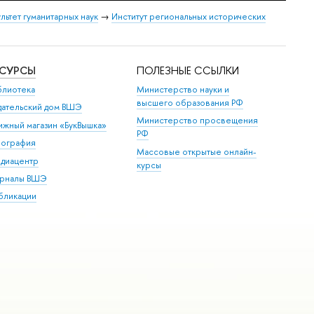
льтет гуманитарных наук
→
Институт региональных исторических
ЕСУРСЫ
ПОЛЕЗНЫЕ ССЫЛКИ
блиотека
Министерство науки и
высшего образования РФ
дательский дом ВШЭ
Министерство просвещения
ижный магазин «БукВышка»
РФ
пография
Массовые открытые онлайн-
диацентр
курсы
рналы ВШЭ
бликации