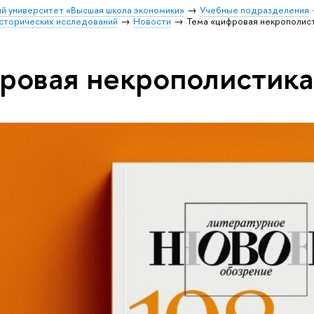
й университет «Высшая школа экономики»
Учебные подразделения
исторических исследований
Новости
Тема «цифровая некрополис
ровая некрополистик