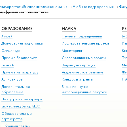
университет «Высшая школа экономики»
→
Учебные подразделения
→
Факу
«цифровая некрополистика»
ОБРАЗОВАНИЕ
НАУКА
Р
Лицей
Научные подразделения
Би
Довузовская подготовка
Исследовательские проекты
Из
Олимпиады
Мониторинги
Кн
Прием в бакалавриат
Диссертационные советы
Ти
Вышка+
Защиты диссертаций
Ме
Прием в магистратуру
Академическое развитие
Жу
Аспирантура
Конкурсы и гранты
Пу
Дополнительное
Внешние научно-
образование
информационные ресурсы
Центр развития карьеры
Бизнес-инкубатор ВШЭ
Образовательные
партнерства
Обратная связь и