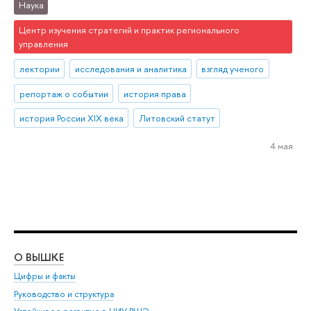
Наука
Центр изучения стратегий и практик регионального
управления
лектории
исследования и аналитика
взгляд ученого
репортаж о событии
история права
история России XIX века
Литовский статут
4 мая
О ВЫШКЕ
ОБ
Цифры и факты
Ли
Руководство и структура
Дов