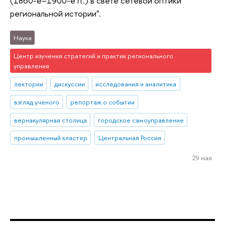
(1860-е–1900-е гг.) в свете сетевой оптики
региональной истории".
Наука
Центр изучения стратегий и практик регионального
управления
лектории
дискуссии
исследования и аналитика
взгляд ученого
репортаж о событии
вернакулярная столица
городское самоуправление
промышленный кластер
Центральная Россия
29 мая