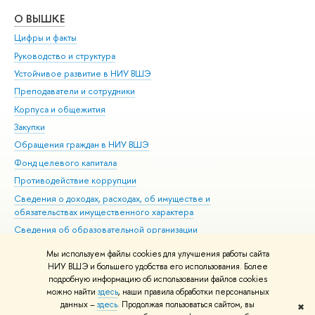
О ВЫШКЕ
ОБ
Цифры и факты
Ли
Руководство и структура
Дов
Устойчивое развитие в НИУ ВШЭ
Ол
Преподаватели и сотрудники
При
Корпуса и общежития
Вы
Закупки
При
Обращения граждан в НИУ ВШЭ
Ас
Фонд целевого капитала
До
Противодействие коррупции
Цен
Сведения о доходах, расходах, об имуществе и
Би
обязательствах имущественного характера
Об
Сведения об образовательной организации
Обр
Людям с ограниченными возможностями здоровья
Мы используем файлы cookies для улучшения работы сайта
Единая платежная страница
НИУ ВШЭ и большего удобства его использования. Более
подробную информацию об использовании файлов cookies
Работа в Вышке
можно найти
здесь
, наши правила обработки персональных
данных –
здесь
. Продолжая пользоваться сайтом, вы
✖