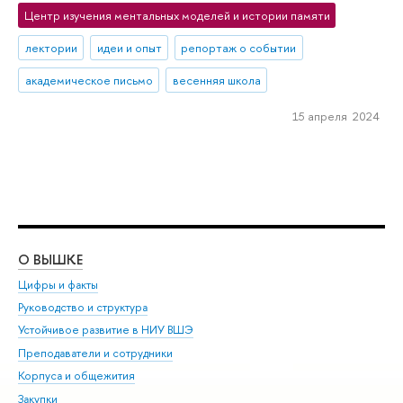
Центр изучения ментальных моделей и истории памяти
лектории
идеи и опыт
репортаж о событии
академическое письмо
весенняя школа
15 апреля 2024
О ВЫШКЕ
ОБ
Цифры и факты
Ли
Руководство и структура
Дов
Устойчивое развитие в НИУ ВШЭ
Ол
Преподаватели и сотрудники
При
Корпуса и общежития
Вы
Закупки
При