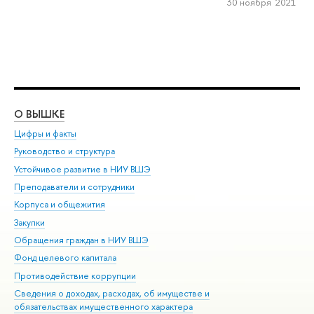
30 ноября 2021
О ВЫШКЕ
ОБ
Цифры и факты
Ли
Руководство и структура
Дов
Устойчивое развитие в НИУ ВШЭ
Ол
Преподаватели и сотрудники
При
Корпуса и общежития
Вы
Закупки
При
Обращения граждан в НИУ ВШЭ
Ас
Фонд целевого капитала
До
Противодействие коррупции
Цен
Сведения о доходах, расходах, об имуществе и
Би
обязательствах имущественного характера
Об