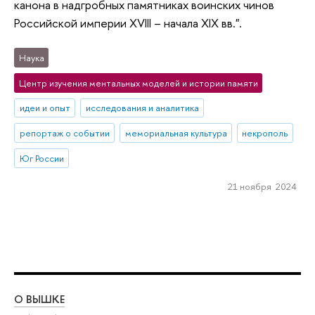
канона в надгробных памятниках воинских чинов
Российской империи XVIII – начала XIX вв.".
Наука
Центр изучения ментальных моделей и истории памяти
идеи и опыт
исследования и аналитика
репортаж о событии
мемориальная культура
некрополь
Юг России
21 ноября 2024
О ВЫШКЕ
ОБ