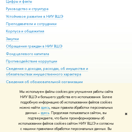
Цифры и факты
Ли
Руководство и структура
Дов
Устойчивое развитие в НИУ ВШЭ
Ол
Преподаватели и сотрудники
При
Корпуса и общежития
Вы
Закупки
При
Обращения граждан в НИУ ВШЭ
Ас
Фонд целевого капитала
До
Противодействие коррупции
Цен
Сведения о доходах, расходах, об имуществе и
Би
обязательствах имущественного характера
Об
Сведения об образовательной организации
Обр
Людям с ограниченными возможностями здоровья
Мы используем файлы cookies для улучшения работы сайта
Единая платежная страница
НИУ ВШЭ и большего удобства его использования. Более
подробную информацию об использовании файлов cookies
Работа в Вышке
можно найти
здесь
, наши правила обработки персональных
данных –
здесь
. Продолжая пользоваться сайтом, вы
✖
Редактору
подтверждаете, что были проинформированы об
© НИУ ВШЭ 1993–2026
Адреса и контакты
Условия использования
использовании файлов cookies сайтом НИУ ВШЭ и согласны
с нашими правилами обработки персональных данных. Вы
материалов
Политика конфиденциальности
Карта сайта