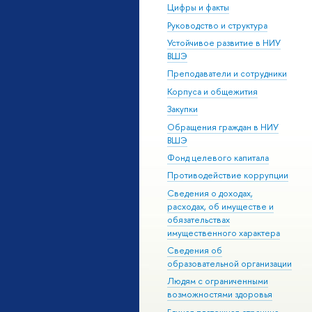
Цифры и факты
Руководство и структура
Устойчивое развитие в НИУ
ВШЭ
Преподаватели и сотрудники
Корпуса и общежития
Закупки
Обращения граждан в НИУ
ВШЭ
Фонд целевого капитала
Противодействие коррупции
Сведения о доходах,
расходах, об имуществе и
обязательствах
имущественного характера
Сведения об
образовательной организации
Людям с ограниченными
возможностями здоровья