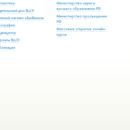
блиотека
Министерство науки и
высшего образования РФ
дательский дом ВШЭ
Министерство просвещения
ижный магазин «БукВышка»
РФ
пография
Массовые открытые онлайн-
диацентр
курсы
рналы ВШЭ
бликации