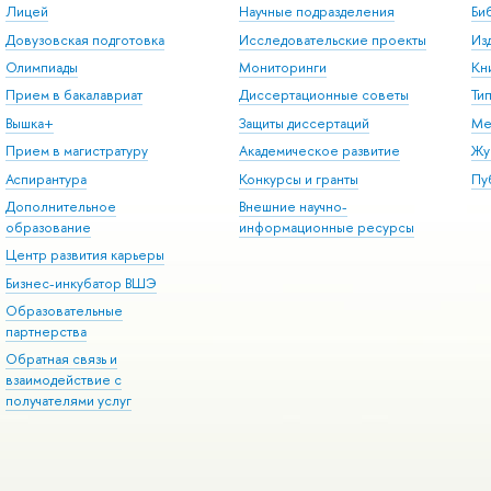
Лицей
Научные подразделения
Би
Довузовская подготовка
Исследовательские проекты
Из
Олимпиады
Мониторинги
Кн
Прием в бакалавриат
Диссертационные советы
Ти
Вышка+
Защиты диссертаций
Ме
Прием в магистратуру
Академическое развитие
Жу
Аспирантура
Конкурсы и гранты
Пу
Дополнительное
Внешние научно-
образование
информационные ресурсы
Центр развития карьеры
Бизнес-инкубатор ВШЭ
Образовательные
партнерства
Обратная связь и
взаимодействие с
получателями услуг