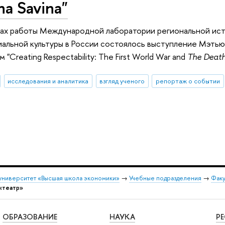
na Savina"
ках работы Международной лаборатории региональной ист
иальной культуры в России состоялось выступление Мэть
"Creating Respectability: The First World War and
The Death
исследования и аналитика
взгляд ученого
репортаж о событии
университет «Высшая школа экономики»
→
Учебные подразделения
→
Факу
«театр»
ОБРАЗОВАНИЕ
НАУКА
Р