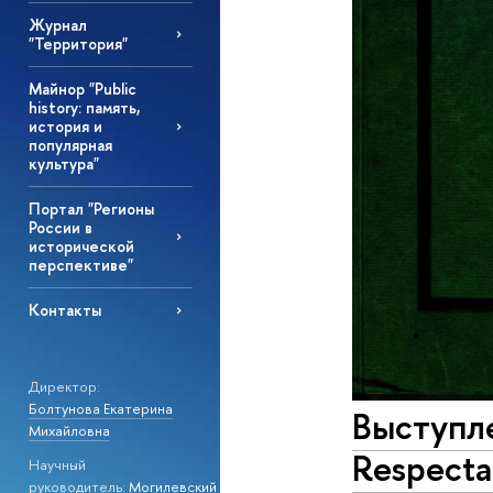
Журнал
"Территория"
Майнор "Public
history: память,
история и
популярная
культура"
Портал "Регионы
России в
исторической
перспективе"
Контакты
Директор:
Болтунова Екатерина
Выступл
Михайловна
Respecta
Научный
руководитель:
Могилевский