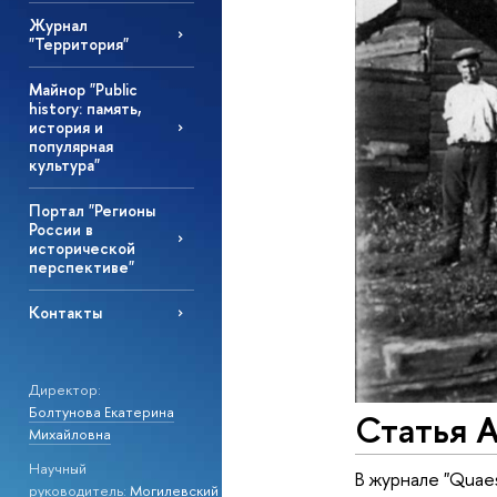
Журнал
"Территория"
Майнор "Public
history: память,
история и
популярная
культура"
Портал "Регионы
России в
исторической
перспективе"
Контакты
Директор:
Болтунова Екатерина
Статья А
Михайловна
Научный
В журнале "Quae
руководитель:
Могилевский