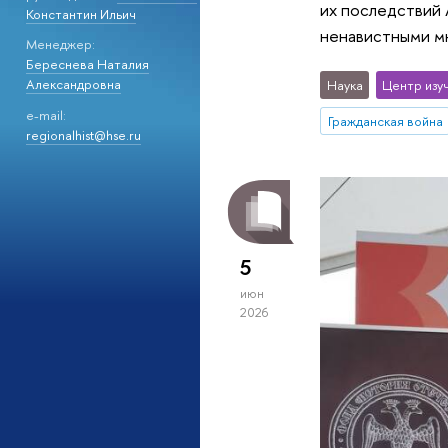
их последствий 
Константин Ильич
ненавистными мн
Менеджер:
Береснева Наталия
Александровна
Наука
Центр изу
e-mail:
Гражданская война
regionalhist@hse.ru
5
июн
2026