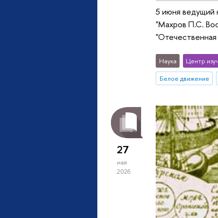
5 июня ведущий 
"Махров П.С. Во
"Отечественная 
Наука
Центр изу
Белое движение
27
мая
2026