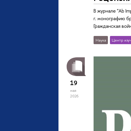
В журнале "Ab I
г. монографию б
Гражданская вой
Наука
Центр изу
19
мая
2026