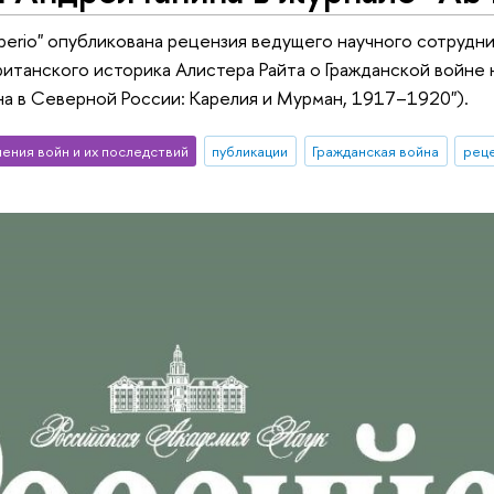
mperio" опубликована рецензия ведущего научного сотрудн
ританского историка Алистера Райта о Гражданской войне 
на в Северной России: Карелия и Мурман, 1917–1920").
чения войн и их последствий
публикации
Гражданская война
рец