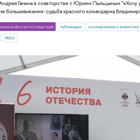
Андрея Ганина в соавторстве с Юрием Пыльцыным "«Хочу 
е большевиками»: судьба красного командарма Владимира
чения войн и их последствий
публикации
исследования и аналитика
РККА