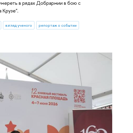
умереть в рядах Добрармии в бою с
 Крузе".
взгляд ученого
репортаж о событии