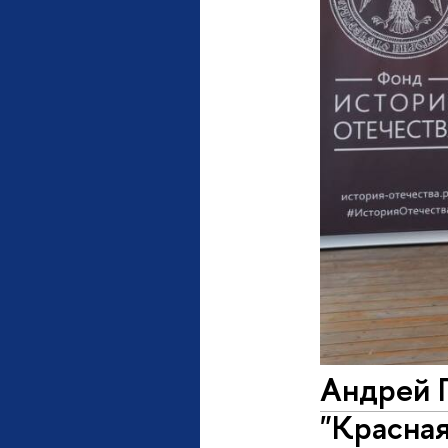
Андрей Г
"Красна