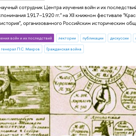
научный сотрудник Центра изучения войн и их последстви
споминания 1917–1920 гг." на XII книжном фестивале "Крас
история", организованного Российским историческим об
чения войн и их последствий
лектории
публикации
дискуссии
генерал П.С. Махров
Гражданская война