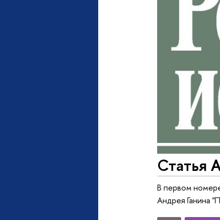
Статья А
В первом номере
Андрея Ганина "