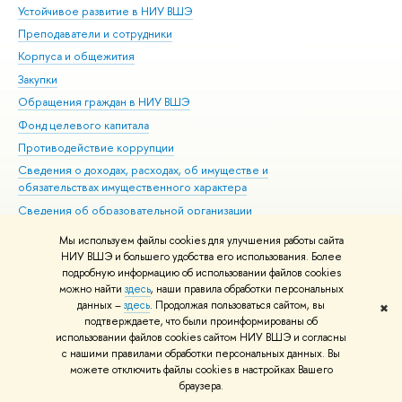
Устойчивое развитие в НИУ ВШЭ
Ол
Преподаватели и сотрудники
При
Корпуса и общежития
Вы
Закупки
При
Обращения граждан в НИУ ВШЭ
Ас
Фонд целевого капитала
До
Противодействие коррупции
Цен
Сведения о доходах, расходах, об имуществе и
Би
обязательствах имущественного характера
Об
Сведения об образовательной организации
Обр
Людям с ограниченными возможностями здоровья
Мы используем файлы cookies для улучшения работы сайта
Единая платежная страница
НИУ ВШЭ и большего удобства его использования. Более
подробную информацию об использовании файлов cookies
Работа в Вышке
можно найти
здесь
, наши правила обработки персональных
данных –
здесь
. Продолжая пользоваться сайтом, вы
✖
Редактору
подтверждаете, что были проинформированы об
© НИУ ВШЭ 1993–2026
Адреса и контакты
Условия использования
использовании файлов cookies сайтом НИУ ВШЭ и согласны
с нашими правилами обработки персональных данных. Вы
материалов
Политика конфиденциальности
Карта сайта
можете отключить файлы cookies в настройках Вашего
Шрифты HSE Sans и HSE Slab разработаны в
Школе дизайна НИУ ВШЭ
браузера.