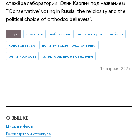
стажёра лаборатории Юлии Карпич под названием
"'Conservative' voting in Russia: the religiosity and the
political choice of orthodox believers".
Наука
студенты
публикации
аспирантура
выборы
консерватизм
политические предпочтения
религиозность
электоральное поведение
12 апреля 2023
О ВЫШКЕ
ОБ
Цифры и факты
Ли
Руководство и структура
Дов