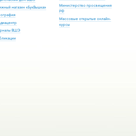
Министерство просвещения
ижный магазин «БукВышка»
РФ
пография
Массовые открытые онлайн-
диацентр
курсы
рналы ВШЭ
бликации