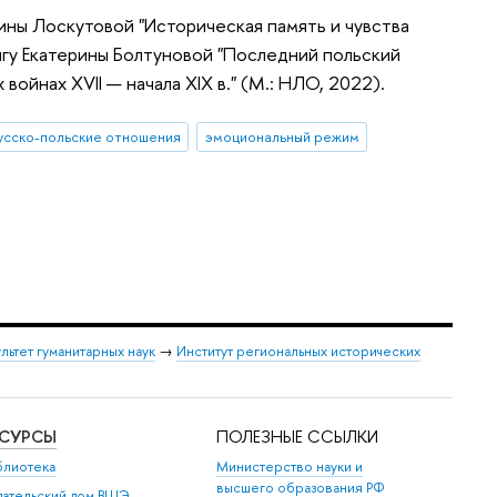
ины Лоскутовой "Историческая память и чувства
игу Екатерины Болтуновой "Последний польский
 войнах XVII — начала XIX в." (М.: НЛО, 2022).
усско-польские отношения
эмоциональный режим
льтет гуманитарных наук
→
Институт региональных исторических
ЕСУРСЫ
ПОЛЕЗНЫЕ ССЫЛКИ
блиотека
Министерство науки и
высшего образования РФ
дательский дом ВШЭ