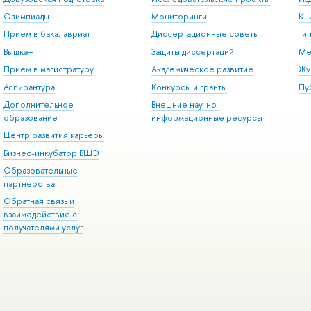
Олимпиады
Мониторинги
Кн
Прием в бакалавриат
Диссертационные советы
Ти
Вышка+
Защиты диссертаций
Ме
Прием в магистратуру
Академическое развитие
Жу
Аспирантура
Конкурсы и гранты
Пу
Дополнительное
Внешние научно-
образование
информационные ресурсы
Центр развития карьеры
Бизнес-инкубатор ВШЭ
Образовательные
партнерства
Обратная связь и
взаимодействие с
получателями услуг