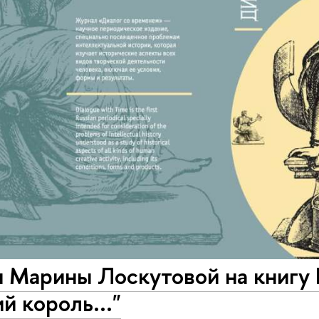
я Марины Лоскутовой на книгу
й король..."