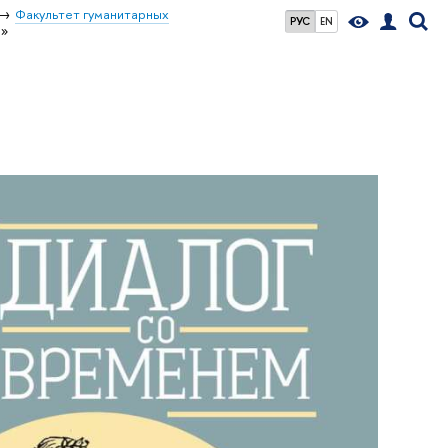
Факультет гуманитарных
РУС
EN
м»