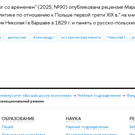
ог со временем" (2025, №90) опубликована рецензия Мар
литике по отношению к Польше первой трети XIX в." на кн
я Николая I в Варшаве в 1829 г. и память о русско-польских
и
дискуссии
Александр I
историческая память
Николай I
р
университет «Высшая школа экономики»
→
Учебные подразделения
→
Факу
«эмоциональный режим»
ОБРАЗОВАНИЕ
НАУКА
Р
Лицей
Научные подразделения
Би
Довузовская подготовка
Исследовательские проекты
Из