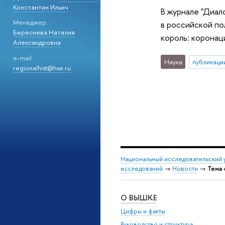
Константин Ильич
В журнале "Диал
Менеджер:
в российской по
Береснева Наталия
король: коронаци
Александровна
e-mail:
Наука
публикаци
regionalhist@hse.ru
Национальный исследовательский 
исследований
→
Новости
→
Тема 
О ВЫШКЕ
Цифры и факты
Руководство и структура