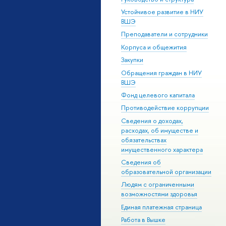
Устойчивое развитие в НИУ
ВШЭ
Преподаватели и сотрудники
Корпуса и общежития
Закупки
Обращения граждан в НИУ
ВШЭ
Фонд целевого капитала
Противодействие коррупции
Сведения о доходах,
расходах, об имуществе и
обязательствах
имущественного характера
Сведения об
образовательной организации
Людям с ограниченными
возможностями здоровья
Единая платежная страница
Работа в Вышке