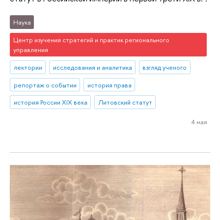
Наука
Центр изучения стратегий и практик регионального
управления
лектории
исследования и аналитика
взгляд ученого
репортаж о событии
история права
история России XIX века
Литовский статут
4 мая