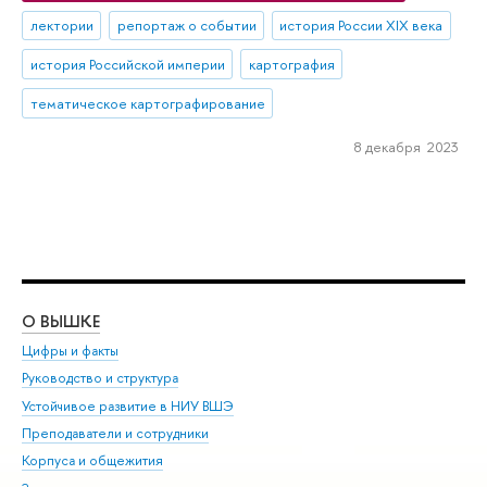
лектории
репортаж о событии
история России XIX века
история Российской империи
картография
тематическое картографирование
8 декабря 2023
О ВЫШКЕ
ОБ
Цифры и факты
Ли
Руководство и структура
Дов
Устойчивое развитие в НИУ ВШЭ
Ол
Преподаватели и сотрудники
При
Корпуса и общежития
Вы