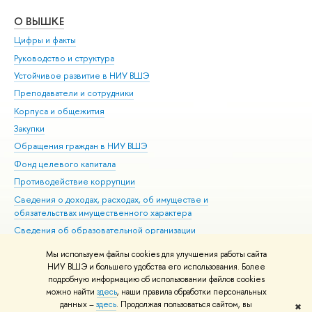
О ВЫШКЕ
ОБ
Цифры и факты
Ли
Руководство и структура
Дов
Устойчивое развитие в НИУ ВШЭ
Ол
Преподаватели и сотрудники
При
Корпуса и общежития
Вы
Закупки
При
Обращения граждан в НИУ ВШЭ
Ас
Фонд целевого капитала
До
Противодействие коррупции
Цен
Сведения о доходах, расходах, об имуществе и
Би
обязательствах имущественного характера
Об
Сведения об образовательной организации
Обр
Людям с ограниченными возможностями здоровья
Мы используем файлы cookies для улучшения работы сайта
Единая платежная страница
НИУ ВШЭ и большего удобства его использования. Более
подробную информацию об использовании файлов cookies
Работа в Вышке
можно найти
здесь
, наши правила обработки персональных
данных –
здесь
. Продолжая пользоваться сайтом, вы
✖