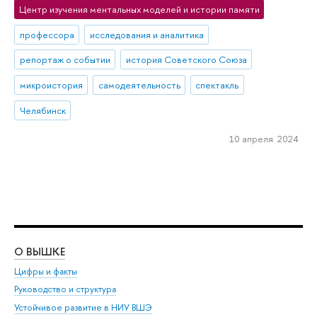
Центр изучения ментальных моделей и истории памяти
профессора
исследования и аналитика
репортаж о событии
история Советского Союза
микроистория
самодеятельность
спектакль
Челябинск
10 апреля 2024
О ВЫШКЕ
ОБ
Цифры и факты
Ли
Руководство и структура
Дов
Устойчивое развитие в НИУ ВШЭ
Ол