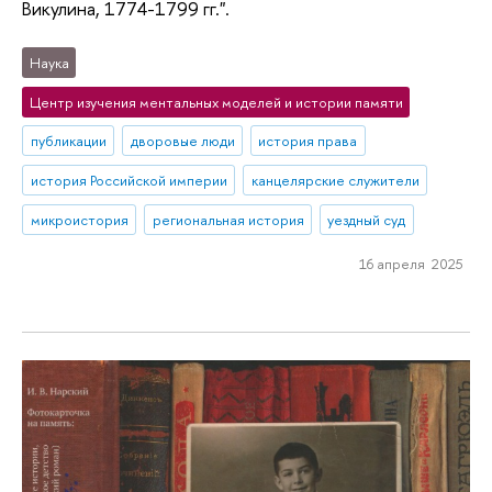
Викулина, 1774-1799 гг.".
Наука
Центр изучения ментальных моделей и истории памяти
публикации
дворовые люди
история права
история Российской империи
канцелярские служители
микроистория
региональная история
уездный суд
16 апреля 2025