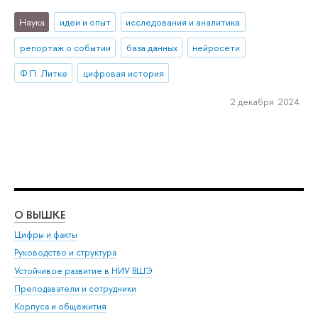
Наука
идеи и опыт
исследования и аналитика
репортаж о событии
база данных
нейросети
Ф.П. Литке
цифровая история
2 декабря 2024
О ВЫШКЕ
ОБ
Цифры и факты
Ли
Руководство и структура
Дов
Устойчивое развитие в НИУ ВШЭ
Ол
Преподаватели и сотрудники
При
Корпуса и общежития
Вы