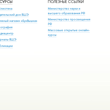
ЕСУРСЫ
ПОЛЕЗНЫЕ ССЫЛКИ
блиотека
Министерство науки и
высшего образования РФ
дательский дом ВШЭ
Министерство просвещения
ижный магазин «БукВышка»
РФ
пография
Массовые открытые онлайн-
диацентр
курсы
рналы ВШЭ
бликации