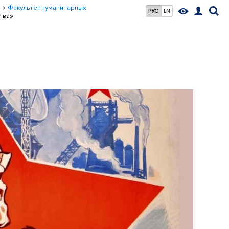
Факультет гуманитарных
РУС
EN
тва»