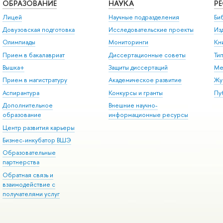
ОБРАЗОВАНИЕ
НАУКА
Р
Лицей
Научные подразделения
Би
Довузовская подготовка
Исследовательские проекты
Из
Олимпиады
Мониторинги
Кн
Прием в бакалавриат
Диссертационные советы
Ти
Вышка+
Защиты диссертаций
Ме
Прием в магистратуру
Академическое развитие
Жу
Аспирантура
Конкурсы и гранты
Пу
Дополнительное
Внешние научно-
образование
информационные ресурсы
Центр развития карьеры
Бизнес-инкубатор ВШЭ
Образовательные
партнерства
Обратная связь и
взаимодействие с
получателями услуг