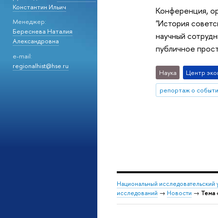
Константин Ильич
Конференция, ор
Менеджер:
"История советс
Береснева Наталия
научный сотрудн
Александровна
публичное прос
e-mail:
regionalhist@hse.ru
Наука
Центр эко
репортаж о событ
Национальный исследовательский 
исследований
→
Новости
→
Тема