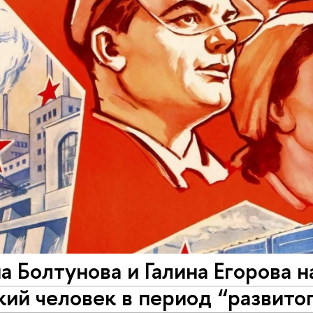
а Болтунова и Галина Егорова 
ий человек в период “развито