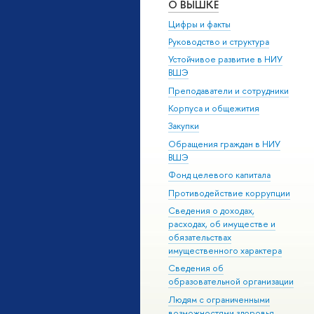
О ВЫШКЕ
Цифры и факты
Руководство и структура
Устойчивое развитие в НИУ
ВШЭ
Преподаватели и сотрудники
Корпуса и общежития
Закупки
Обращения граждан в НИУ
ВШЭ
Фонд целевого капитала
Противодействие коррупции
Сведения о доходах,
расходах, об имуществе и
обязательствах
имущественного характера
Сведения об
образовательной организации
Людям с ограниченными
возможностями здоровья