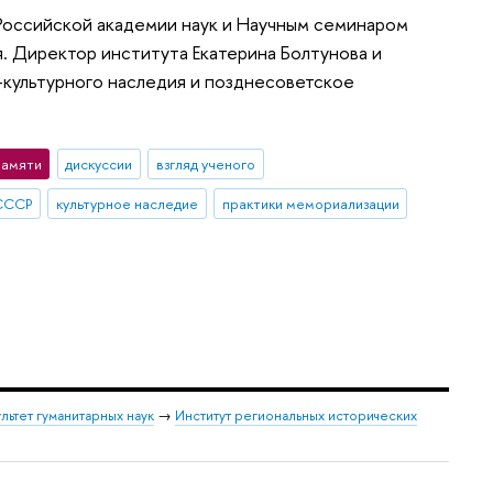
Российской академии наук и Научным семинаром
я. Директор института Екатерина Болтунова и
о-культурного наследия и позднесоветское
памяти
дискуссии
взгляд ученого
СССР
культурное наследие
практики мемориализации
льтет гуманитарных наук
→
Институт региональных исторических