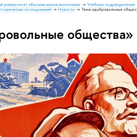
й университет «Высшая школа экономики»
Учебные подразделения
исторических исследований
Новости
Тема «добровольные общес
ровольные общества»