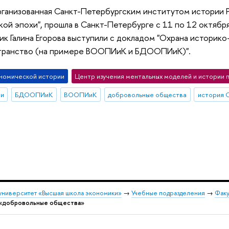
ганизованная Санкт-Петербургским институтом истории 
кой эпохи", прошла в Санкт-Петербурге с 11 по 12 октябр
ик Галина Егорова выступили с докладом "Охрана историк
транство (на примере ВООПИиК и БДООПИиК)".
номической истории
Центр изучения ментальных моделей и истории 
ии
БДООПИиК
ВООПИиК
добровольные общества
история 
университет «Высшая школа экономики»
→
Учебные подразделения
→
Факу
 «добровольные общества»