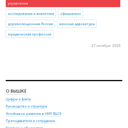
управления
исследования и аналитика
официально
дореволюционная Россия
женская адвокатура
юридическая профессия
27 октября 2023
О ВЫШКЕ
ОБ
Цифры и факты
Ли
Руководство и структура
Дов
Устойчивое развитие в НИУ ВШЭ
Ол
Преподаватели и сотрудники
При
Корпуса и общежития
Вы