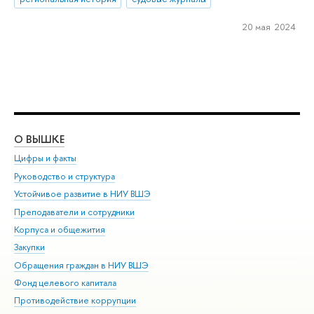
20 мая 2024
О ВЫШКЕ
ОБ
Цифры и факты
Ли
Руководство и структура
Дов
Устойчивое развитие в НИУ ВШЭ
Ол
Преподаватели и сотрудники
При
Корпуса и общежития
Вы
Закупки
При
Обращения граждан в НИУ ВШЭ
Ас
Фонд целевого капитала
До
Противодействие коррупции
Цен