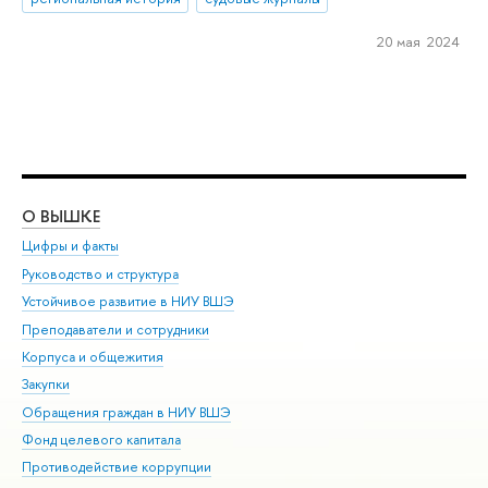
20 мая 2024
О ВЫШКЕ
ОБ
Цифры и факты
Ли
Руководство и структура
Дов
Устойчивое развитие в НИУ ВШЭ
Ол
Преподаватели и сотрудники
При
Корпуса и общежития
Вы
Закупки
При
Обращения граждан в НИУ ВШЭ
Ас
Фонд целевого капитала
До
Противодействие коррупции
Цен