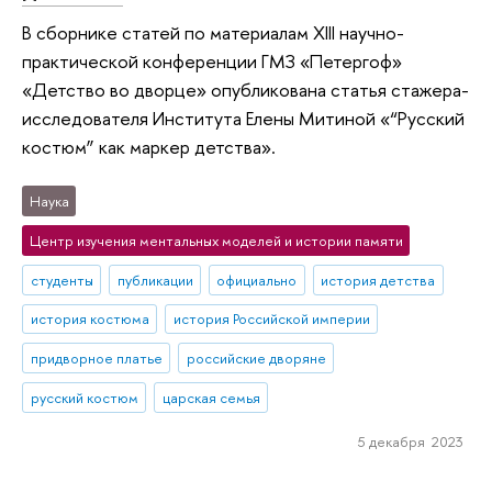
В сборнике статей по материалам XIII научно-
практической конференции ГМЗ «Петергоф»
«Детство во дворце» опубликована статья стажера-
исследователя Института Елены Митиной «“Русский
костюм” как маркер детства».
Наука
Центр изучения ментальных моделей и истории памяти
студенты
публикации
официально
история детства
история костюма
история Российской империи
придворное платье
российские дворяне
русский костюм
царская семья
5 декабря 2023