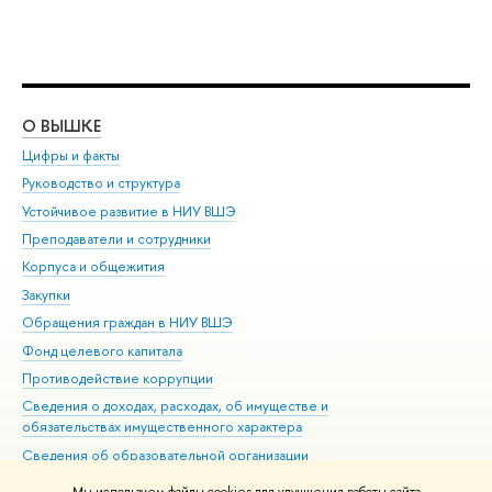
О ВЫШКЕ
ОБ
Цифры и факты
Ли
Руководство и структура
Дов
Устойчивое развитие в НИУ ВШЭ
Ол
Преподаватели и сотрудники
При
Корпуса и общежития
Вы
Закупки
При
Обращения граждан в НИУ ВШЭ
Ас
Фонд целевого капитала
До
Противодействие коррупции
Цен
Сведения о доходах, расходах, об имуществе и
Би
обязательствах имущественного характера
Об
Сведения об образовательной организации
Обр
Людям с ограниченными возможностями здоровья