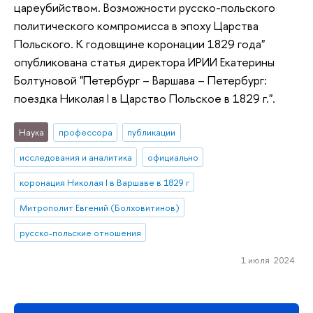
цареубийством. Возможности русско-польского
политического компромисса в эпоху Царства
Польского. К годовщине коронации 1829 года"
опубликована статья директора ИРИИ Екатерины
Болтуновой "Петербург – Варшава – Петербург:
поездка Николая I в Царство Польское в 1829 г.".
Наука
профессора
публикации
исследования и аналитика
официально
коронация Николая I в Варшаве в 1829 г
Митрополит Евгений (Болховитинов)
русско-польские отношения
1 июля 2024