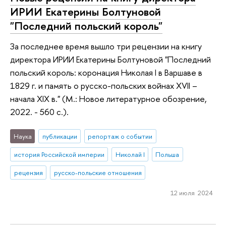
ИРИИ Екатерины Болтуновой
"Последний польский король"
За последнее время вышло три рецензии на книгу
директора ИРИИ Екатерины Болтуновой "Последний
польский король: коронация Николая I в Варшаве в
1829 г. и память о русско-польских войнах XVII –
начала XIX в." (М.: Новое литературное обозрение,
2022. - 560 с.).
Наука
публикации
репортаж о событии
история Российской империи
Николай I
Польша
рецензия
русско-польские отношения
12 июля 2024