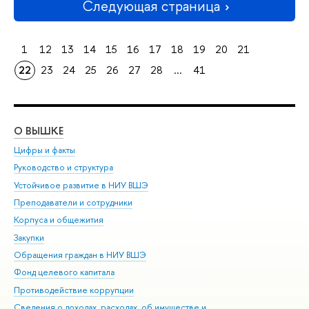
Следующая страница
1
12
13
14
15
16
17
18
19
20
21
22
23
24
25
26
27
28
...
41
О ВЫШКЕ
ОБ
Цифры и факты
Ли
Руководство и структура
Дов
Устойчивое развитие в НИУ ВШЭ
Ол
Преподаватели и сотрудники
При
Корпуса и общежития
Вы
Закупки
При
Обращения граждан в НИУ ВШЭ
Ас
Фонд целевого капитала
До
Противодействие коррупции
Цен
Сведения о доходах, расходах, об имуществе и
Би