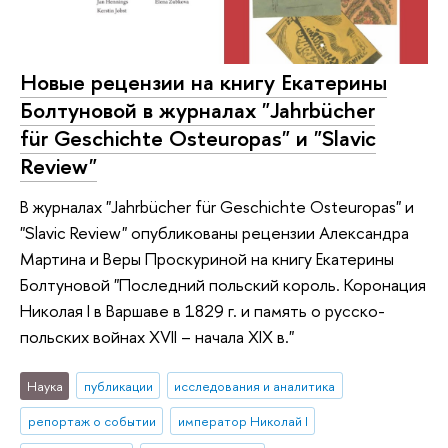
Новые рецензии на книгу Екатерины
Болтуновой в журналах "Jahrbücher
für Geschichte Osteuropas" и "Slavic
Review"
В журналах "Jahrbücher für Geschichte Osteuropas" и
"Slavic Review" опубликованы рецензии Александра
Мартина и Веры Проскуриной на книгу Екатерины
Болтуновой "Последний польский король. Коронация
Николая I в Варшаве в 1829 г. и память о русско-
польских войнах XVII – начала XIX в."
Наука
публикации
исследования и аналитика
репортаж о событии
император Николай I