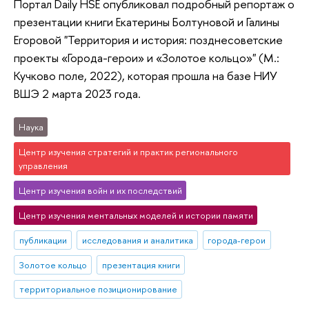
Портал Daily HSE опубликовал подробный репортаж о
презентации книги Екатерины Болтуновой и Галины
Егоровой "Территория и история: позднесоветские
проекты «Города-герои» и «Золотое кольцо»" (М.:
Кучково поле, 2022), которая прошла на базе НИУ
ВШЭ 2 марта 2023 года.
Наука
Центр изучения стратегий и практик регионального
управления
Центр изучения войн и их последствий
Центр изучения ментальных моделей и истории памяти
публикации
исследования и аналитика
города-герои
Золотое кольцо
презентация книги
территориальное позиционирование