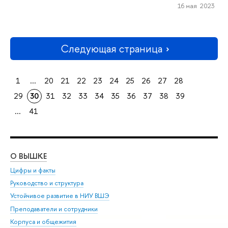
16 мая 2023
Следующая страница
1
...
20
21
22
23
24
25
26
27
28
29
30
31
32
33
34
35
36
37
38
39
...
41
О ВЫШКЕ
ОБ
Цифры и факты
Ли
Руководство и структура
Дов
Устойчивое развитие в НИУ ВШЭ
Ол
Преподаватели и сотрудники
При
Корпуса и общежития
Вы