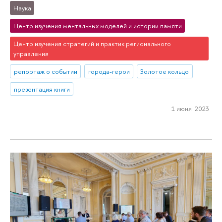
Наука
Центр изучения ментальных моделей и истории памяти
Центр изучения стратегий и практик регионального
управления
репортаж о событии
города-герои
Золотое кольцо
презентация книги
1 июня 2023