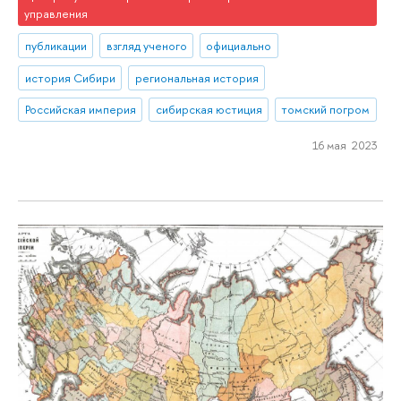
управления
публикации
взгляд ученого
официально
история Сибири
региональная история
Российская империя
сибирская юстиция
томский погром
16 мая 2023