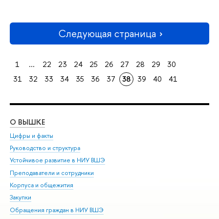
Следующая страница
1
...
22
23
24
25
26
27
28
29
30
31
32
33
34
35
36
37
38
39
40
41
О ВЫШКЕ
ОБ
Цифры и факты
Ли
Руководство и структура
Дов
Устойчивое развитие в НИУ ВШЭ
Ол
Преподаватели и сотрудники
При
Корпуса и общежития
Вы
Закупки
При
Обращения граждан в НИУ ВШЭ
Ас