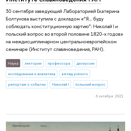
30 сентября заведующий Лабораторией Екатерина
Болтунова выступила с докладом «“Я... буду
соблюдать конституционную хартию”: Николай I и
польский вопрос во второй половине 1820-х годов»
на междисциплинарном центральноевропейском
семинаре (Институт славяноведения, РАН).
Наука
лектории
профессора
дискуссии
исследования и аналитика
взгляд ученого
репортаж о событии
Николай I
польский вопрос
6 октября 2021