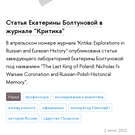
Статья Екатерины Болтуновой в
журнале "Критика"
В апрельском номере журнала "Kritika: Explorations in
Russian and Eurasian History" опубликована статья
заведующего лабораторией Екатерины Болтуновой
под названием "The Last King of Poland: Nicholas I’s
Warsaw Coronation and Russian-Polish Historical
Memory".
Наука
профессора
исследования и аналитика
взгляд ученого
официально
император Николай I
история России
Царство Польское
2 июня 2021